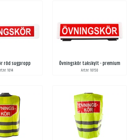
ör röd sugpropp
Övningskör takskylt - premium
rt.nr: 1014
Art.nr: 10150