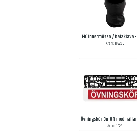
MC innermössa / balaklava -
Art.nr: 102200
Art.nr: 1029