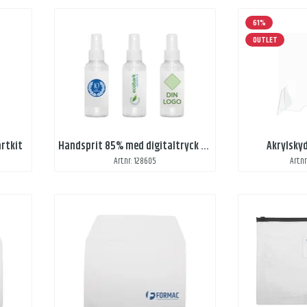
61%
OUTLET
artkit
Handsprit 85% med digitaltryck - Aloe vera - 50 ml
Akrylsky
Art.nr: 128605
Art.nr