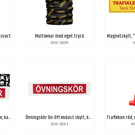
 svart
Multiwear med eget tryck
Magnetskylt, "
Art.nr: 102201
A
Övningskör On-Off med hållare, kardborre
Övningskör On-Off endast skylt, kardborre
Art.nr: 1029-5
Ar