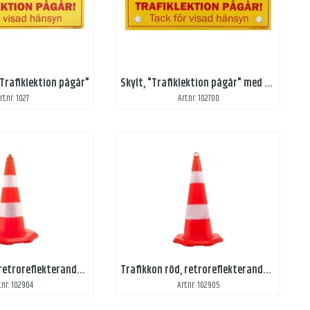
Trafiklektion pågår"
Skylt, "Trafiklektion pågår" med sugpropp
rt.nr: 1027
Art.nr: 102700
Trafikkon röd, retroreflekterande reflex
Trafikkon röd, retroreflekterande, stor
t.nr: 102904
Art.nr: 102905