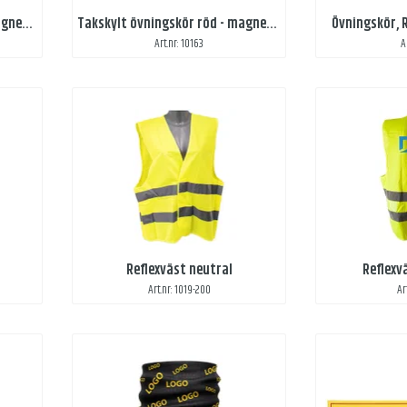
Takskylt övningskör röd - magnetfäste
Takskylt övningskör röd - magnetfäste
Övningskör, 
Art.nr: 10163
A
Reflexväst neutral
Reflexv
Art.nr: 1019-200
Ar