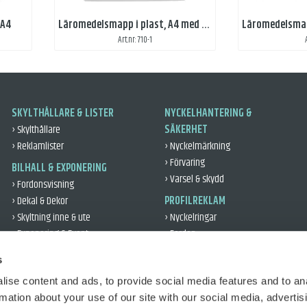
 A4
Läromedelsmapp i plast, A4 med kundanpassat tryck
Art.nr: 710-1
SKYLTHÅLLARE & LISTER
NYCKELHANTERING &
› Skylthållare
SÄKERHET
› Reklamlister
› Nyckelmärkning
› Förvaring
BILHALL & EXPONERING
› Varsel & skydd
› Fordonsvisning
› Dekal & Dekor
PROFILREKLAM
› Skyltning inne & ute
› Nyckelringar
› Exponering & Event
› Fordon
› Leveransgåvor
VERKSTAD & DÄCK
s
› Kontor & Profil
› Verkstad
› Reflex
ise content and ads, to provide social media features and to an
› Däckhantering
rmation about your use of our site with our social media, advertis
› Fordonsskydd
TRAFIKUTBILDNING