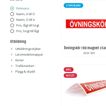
STORSÄLJARE
Relevans
Namn, A till Ö
Namn, Ö till A
Pris, lågt till högt
Pris, högt till lågt
Utbildning
Övningskör röd magnet sta
Utbildningsskyltar
Art.nr: 1011
Läromedelsmappar
Koner
Trafikmärken
68%
Plagg & skydd
OUTLET