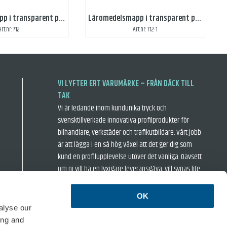
Läromedelsmapp i transparent plast, A4
Läromedelsmapp i transparent plast med tryck, A4
Art.nr: 712
Art.nr: 712-1
VI LYFTER ERT VARUMÄRKE – FRÅN DÄCK TILL
TAK
Vi är ledande inom kundunika tryck och
svensktillverkade innovativa profilprodukter för
bilhandlare, verkstäder och trafikutbildare. Vårt jobb
är att lägga i en så hög växel att det ger dig som
kund en profilupplevelse utöver det vanliga. Oavsett
om ni vill ha en lyxigare leveransgåva, vill synas lite
extra när ni är ute och rastar hästkrafterna eller
inspirera era kunder i bilhallen så har vi något för er.
OK
› Försäljningsvillkor
› Integritetspolicy
alyse our
ing and
ISO 14001