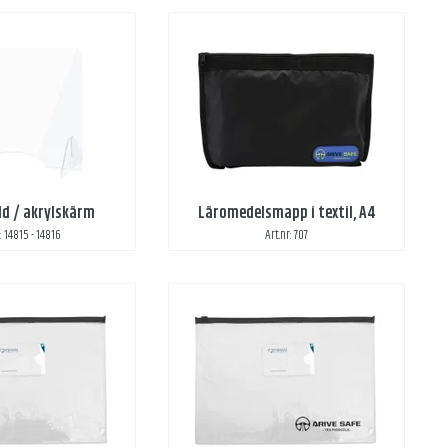
dd / akrylskärm
Läromedelsmapp i textil, A4
: 14815 - 14816
Art.nr: 707