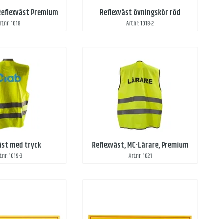
Reflexväst Premium
Reflexväst övningskör röd
rt.nr: 1018
Art.nr: 1018-2
äst med tryck
Reflexväst, MC-Lärare, Premium
t.nr: 1019-3
Art.nr: 1021