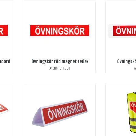
ndard
Övningskör röd magnet reflex
Övningsk
Art.nr: 1011-500
A