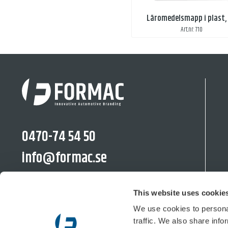
Läromedelsmapp i plast,
Art.nr: 710
0470-74 54 50
info@formac.se
linkedin.com/company/formac-se/
This website uses cookie
We use cookies to personal
traffic. We also share info