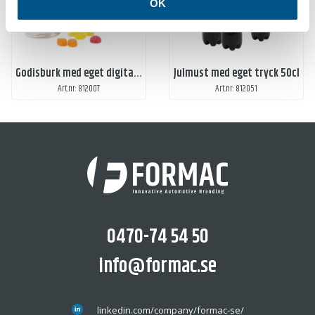
OK
Godisburk med eget digitaltryck
Julmust med eget tryck 50cl
Art.nr: 812007
Art.nr: 812051
0470-74 54 50
info@formac.se
linkedin.com/company/formac-se/