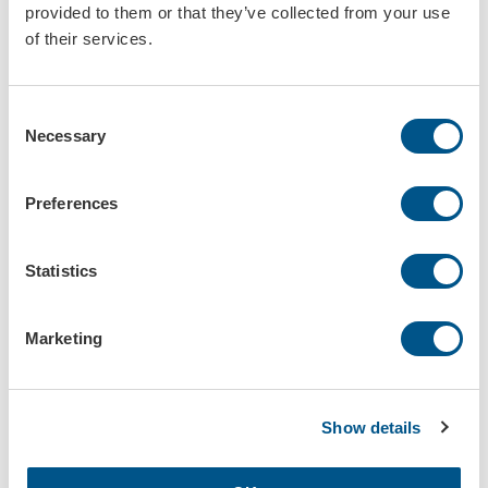
provided to them or that they’ve collected from your use
of their services.
Chokladfyrkant med offsettryck
Karameller med tryck
Art.nr: 812003
Art.nr: 812004
Consent
Necessary
Selection
Preferences
Statistics
Tuggummi 8-pack med digitaltryck
Minipåse med godis - digitaltryck
Marketing
Art.nr: 812005
Art.nr: 812006
Show details