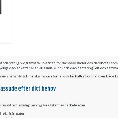
ndarvänlig programvara utvecklad för däckverkstäder och däckhotell som v
ydliga däcketiketter eller vill samla kund- och däckhantering i ett och sam
m sparar du tid, minskar risken för fel och får bättre kontroll över både 
passade efter ditt behov
 snabbt och smidigt verktyg för utskrift av däcketiketter.
direkt från datorn