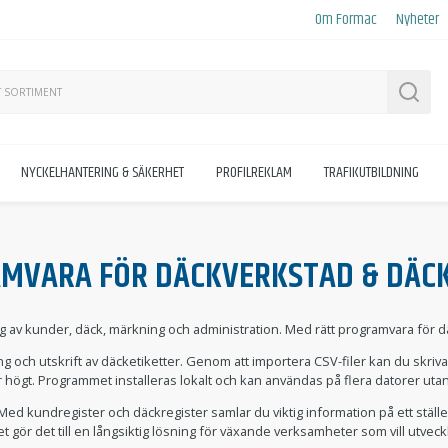
Om Formac
Nyheter
Sök
NYCKELHANTERING & SÄKERHET
PROFILREKLAM
TRAFIKUTBILDNING
MVARA FÖR DÄCKVERKSTAD & DÄC
ing av kunder, däck, märkning och administration. Med rätt programvara för 
ng och utskrift av däcketiketter. Genom att importera CSV-filer kan du skriva
 högt. Programmet installeras lokalt och kan användas på flera datorer ut
 Med kundregister och däckregister samlar du viktig information på ett ställ
ket gör det till en långsiktig lösning för växande verksamheter som vill utvec