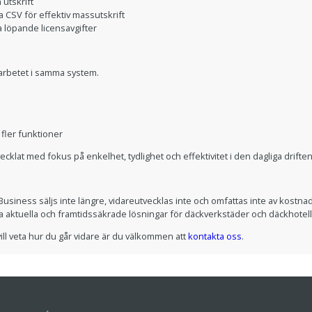
utskrift
a CSV för effektiv massutskrift
 löpande licensavgifter
 arbetet i samma system.
fler funktioner
ecklat med fokus på enkelhet, tydlighet och effektivitet i den dagliga driften
usiness säljs inte längre, vidareutvecklas inte och omfattas inte av kostnadsfr
 aktuella och framtidssäkrade lösningar för däckverkstäder och däckhotell
ill veta hur du går vidare är du välkommen att
kontakta oss
.