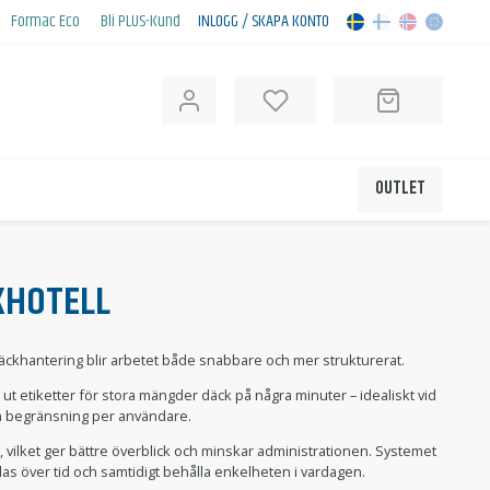
Formac Eco
Bli PLUS-Kund
INLOGG / SKAPA KONTO
OUTLET
KHOTELL
däckhantering blir arbetet både snabbare och mer strukturerat.
 ut etiketter för stora mängder däck på några minuter – idealiskt vid
an begränsning per användare.
e, vilket ger bättre överblick och minskar administrationen. Systemet
klas över tid och samtidigt behålla enkelheten i vardagen.