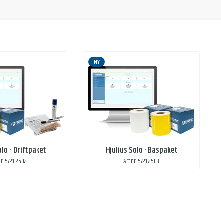
NY
olo - Driftpaket
Hjulius Solo - Baspaket
nr: 5721-2502
Art.nr: 5721-2503