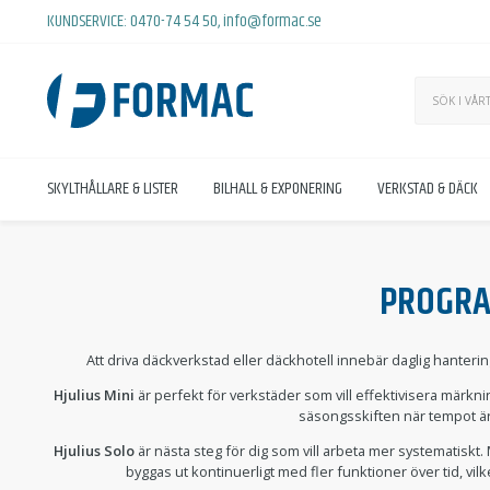
KUNDSERVICE:
0470-74 54 50
,
info@formac.se
SKYLTHÅLLARE & LISTER
BILHALL & EXPONERING
VERKSTAD & DÄCK
PROGRA
Att driva däckverkstad eller däckhotell innebär daglig hanter
Hjulius Mini
är perfekt för verkstäder som vill effektivisera märkni
säsongsskiften när tempot är
Hjulius Solo
är nästa steg för dig som vill arbeta mer systematiskt.
byggas ut kontinuerligt med fler funktioner över tid, vil