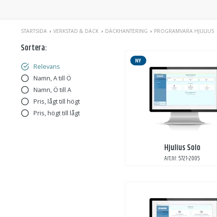
STARTSIDA
VERKSTAD & DÄCK
DÄCKHANTERING
PROGRAMVARA HJULIUS
Sortera:
NY
Relevans
Namn, A till Ö
Namn, Ö till A
Pris, lågt till högt
Pris, högt till lågt
Hjulius Solo
Art.nr: 5721-2005