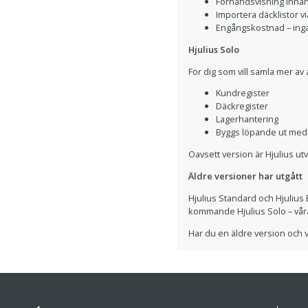
Förhandsvisning innan 
Importera däcklistor vi
Engångskostnad – inga
Hjulius Solo
För dig som vill samla mer av
Kundregister
Däckregister
Lagerhantering
Byggs löpande ut med 
Oavsett version är Hjulius utv
Äldre versioner har utgått
Hjulius Standard och Hjulius B
kommande Hjulius Solo – våra
Har du en äldre version och v