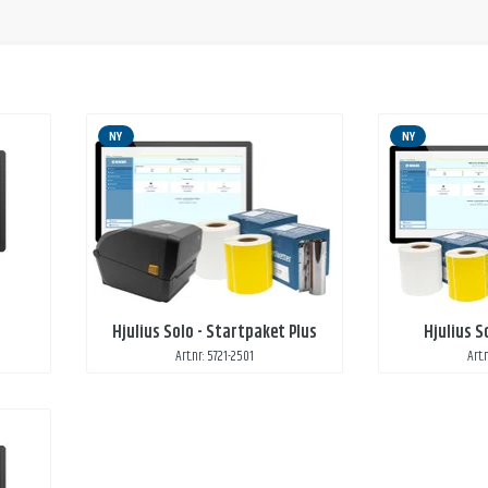
NY
NY
Hjulius Solo - Startpaket Plus
Hjulius S
Art.nr: 5721-2501
Art.