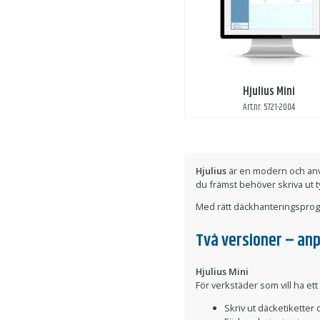
Hjulius Mini
Art.nr: 5721-2004
Hjulius
är en modern och anvä
du främst behöver skriva ut t
Med rätt däckhanteringsprogra
Två versioner – an
Hjulius Mini
För verkstäder som vill ha ett
Skriv ut däcketiketter 