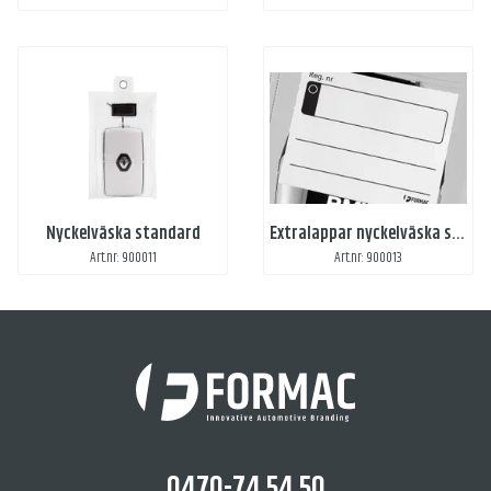
Nyckelväska standard
Extralappar nyckelväska standard
Art.nr: 900011
Art.nr: 900013
0470-74 54 50