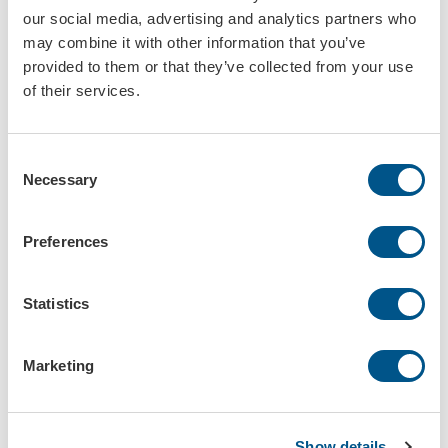
our social media, advertising and analytics partners who
may combine it with other information that you’ve
provided to them or that they’ve collected from your use
of their services.
Nyckelmärkning utan kvittens svart tryck, en sida
Nyckelmärkning utan kvittens färgat tryck, båda sidor
Consent
Art.nr: 5609-10
Art.nr: 5609-11
Necessary
Selection
STORSÄLJARE
Preferences
Statistics
Marketing
Nyckelmärkning utan kvittens svart tryck, båda sidor
Nyckelmärkning standard blå
Art.nr: 5609-110
Art.nr: 560950
Show details