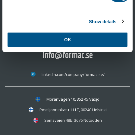
Show details
0470-74 54 50
OK
info@formac.se
linkedin.com/company/formac-se/
Moränvägen 10, 352 45 Växjö
Postiljooninkatu 11 LT, 00240 Helsinki
Semsveien 48b, 3676 Notodden