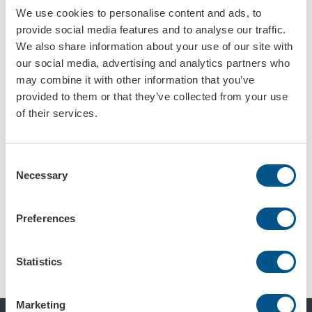
We use cookies to personalise content and ads, to
provide social media features and to analyse our traffic.
We also share information about your use of our site with
our social media, advertising and analytics partners who
Mattskydd på rulle
Mattskydd på ark med standardtryck
may combine it with other information that you’ve
Art.nr: 3030-10
Art.nr: 5710
provided to them or that they’ve collected from your use
of their services.
Consent
Necessary
Selection
Preferences
Mattskydd med kundanpassat tryck
Mattskydd återanvändningsbart
Statistics
Art.nr: 5715-5716
Art.nr: 73983-01
Marketing