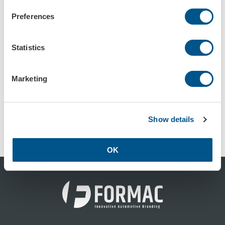
Extranyckel till Supra nyckelbox
Nyckelinkast utan kodlås
Art.nr: 5783
Art.nr: 5786 - 5786-1
Preferences
Statistics
Marketing
Show details
Nyckelinkast med kodlås
Art.nr: 5786-3 - 5786-4
OK