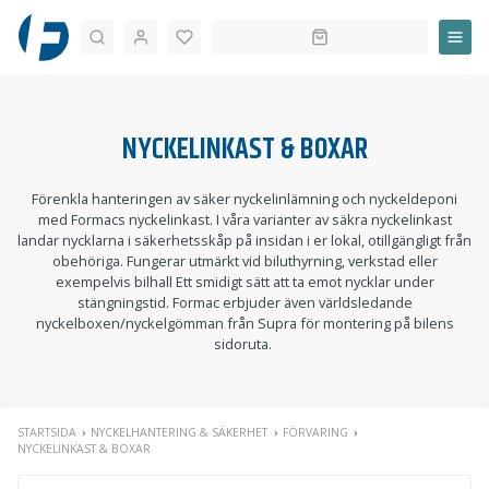
Sök
NYCKELINKAST & BOXAR
Förenkla hanteringen av säker nyckelinlämning och nyckeldeponi
med Formacs nyckelinkast. I våra varianter av säkra nyckelinkast
landar nycklarna i säkerhetsskåp på insidan i er lokal, otillgängligt från
obehöriga. Fungerar utmärkt vid biluthyrning, verkstad eller
exempelvis bilhall Ett smidigt sätt att ta emot nycklar under
stängningstid. Formac erbjuder även världsledande
nyckelboxen/nyckelgömman från Supra för montering på bilens
sidoruta.
STARTSIDA
NYCKELHANTERING & SÄKERHET
FÖRVARING
NYCKELINKAST & BOXAR