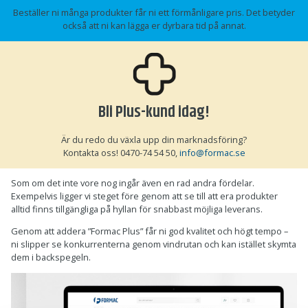
Beställer ni många produkter får ni ett förmånligare pris. Det betyder
också att ni kan lägga er dyrbara tid på annat.
Bli Plus-kund idag!
Är du redo du växla upp din marknadsföring?
Kontakta oss! 0470-74 54 50,
info@formac.se
Som om det inte vore nog ingår även en rad andra fördelar.
Exempelvis ligger vi steget före genom att se till att era produkter
alltid finns tillgängliga på hyllan för snabbast möjliga leverans.
Genom att addera ”Formac Plus” får ni god kvalitet och högt tempo –
ni slipper se konkurrenterna genom vindrutan och kan istället skymta
dem i backspegeln.