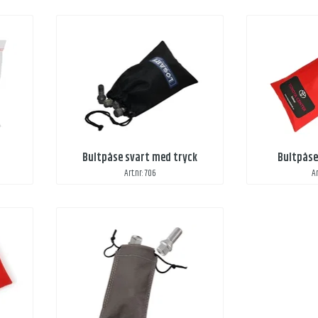
Bultpåse svart med tryck
Bultpåse
Art.nr: 706
Ar