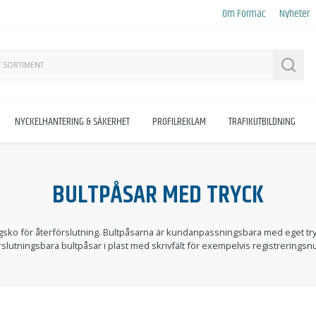
Om Formac
Nyheter
Sök
NYCKELHANTERING & SÄKERHET
PROFILREKLAM
TRAFIKUTBILDNING
BULTPÅSAR MED TRYCK
agsko för återförslutning. Bultpåsarna är kundanpassningsbara med eget try
rslutningsbara bultpåsar i plast med skrivfält för exempelvis registrerings