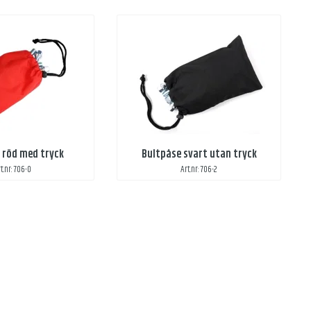
 röd med tryck
Bultpåse svart utan tryck
t.nr: 706-0
Art.nr: 706-2