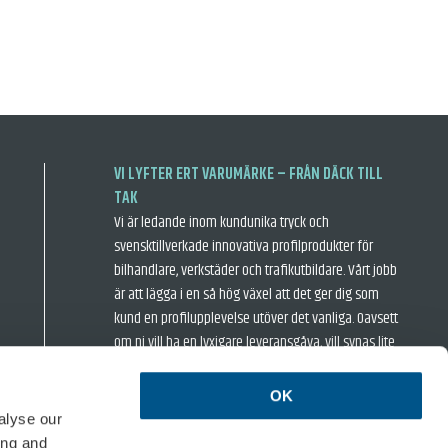
VI LYFTER ERT VARUMÄRKE – FRÅN DÄCK TILL
TAK
Vi är ledande inom kundunika tryck och
svensktillverkade innovativa profilprodukter för
bilhandlare, verkstäder och trafikutbildare. Vårt jobb
är att lägga i en så hög växel att det ger dig som
kund en profilupplevelse utöver det vanliga. Oavsett
om ni vill ha en lyxigare leveransgåva, vill synas lite
extra när ni är ute och rastar hästkrafterna eller
inspirera era kunder i bilhallen så har vi något för er.
OK
› Försäljningsvillkor
› Integritetspolicy
alyse our
ing and