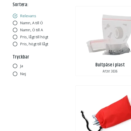
Sortera:
Relevans
Namn, A till Ö
Namn, Ö till A
Pris, lågt till högt
Pris, högt till lågt
Tryckbar
Bultpåse i plast
Ja
Art.nr: 3036
Nej