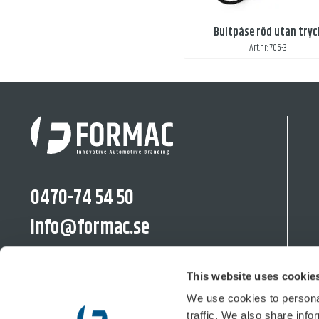
Bultpåse röd utan tryc
Art.nr: 706-3
0470-74 54 50
info@formac.se
linkedin.com/company/formac-se/
This website uses cookie
We use cookies to personal
traffic. We also share info