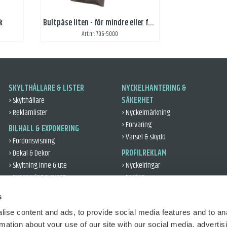
k
Bultpåse liten - för mindre eller färre bultar
Art.nr: 706-5000
SKYLTHÅLLARE & LISTER
NYCKELHANTERING &
› Skylthållare
SÄKERHET
› Reklamlister
› Nyckelmärkning
› Förvaring
BILHALL & EXPONERING
› Varsel & skydd
› Fordonsvisning
› Dekal & Dekor
PROFILREKLAM
› Skyltning inne & ute
› Nyckelringar
› Exponering & Event
› Fordon
› Leveransgåvor
VERKSTAD & DÄCK
s
› Kontor & Profil
› Verkstad
› Reflex
ise content and ads, to provide social media features and to an
› Däckhantering
rmation about your use of our site with our social media, advertis