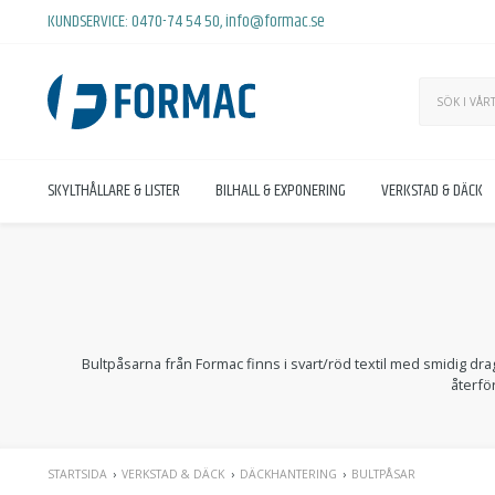
KUNDSERVICE:
0470-74 54 50
,
info@formac.se
SKYLTHÅLLARE & LISTER
BILHALL & EXPONERING
VERKSTAD & DÄCK
Bultpåsarna från Formac finns i svart/röd textil med smidig dr
återfö
STARTSIDA
VERKSTAD & DÄCK
DÄCKHANTERING
BULTPÅSAR