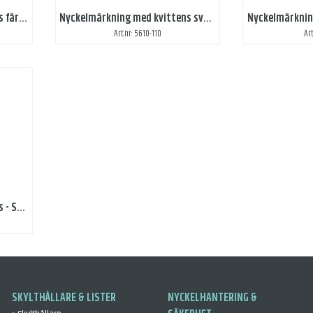
Nyckelmärkning med kvittens färgat tryck, båda sidor
Nyckelmärkning med kvittens svart tryck, båda sidor
Nyckelmärknin
Art.nr: 5610-110
Ar
Nyckelmärkning med kvittens - Svart
SKYLTHÅLLARE & LISTER
NYCKELHANTERING &