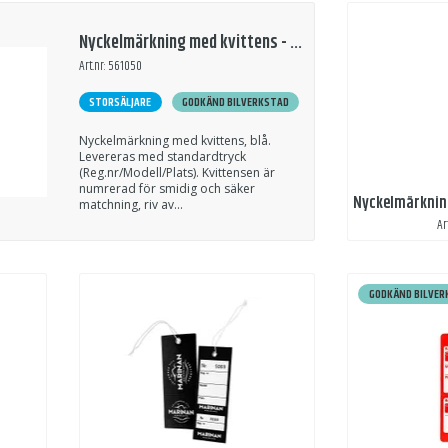
Nyckelmärkning med kvittens - Blå
Art.nr: 561050
STORSÄLJARE
GODKÄND BILVERKSTAD
Nyckelmärkning med kvittens, blå.
Levereras med standardtryck
(Reg.nr/Modell/Plats). Kvittensen är
numrerad för smidig och säker
matchning, riv av...
Ar
GODKÄND BILVER