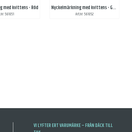
g med kvittens - Röd
Nyckelmärkning med kvittens - Grön
t.nr: 561051
Art.nr: 561052
VI LYFTER ERT VARUMÄRKE – FRÅN DÄCK TILL