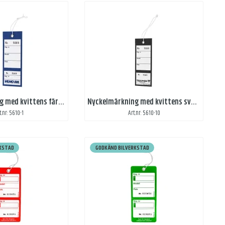
Nyckelmärkning med kvittens färgat tryck, en sida
Nyckelmärkning med kvittens svart tryck, en sida
t.nr: 5610-1
Art.nr: 5610-10
KSTAD
GODKÄND BILVERKSTAD