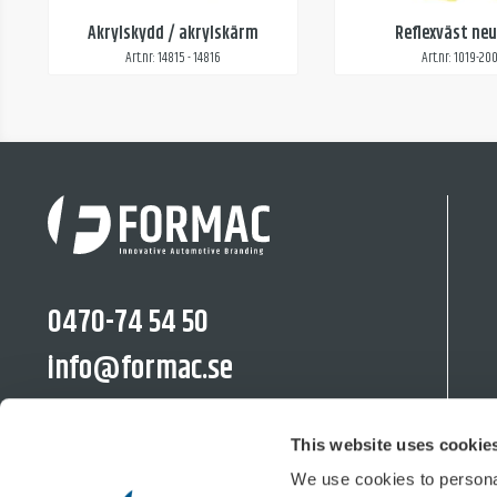
Akrylskydd / akrylskärm
Reflexväst neu
Art.nr: 14815 - 14816
Art.nr: 1019-20
0470-74 54 50
info@formac.se
linkedin.com/company/formac-se/
This website uses cookie
We use cookies to personal