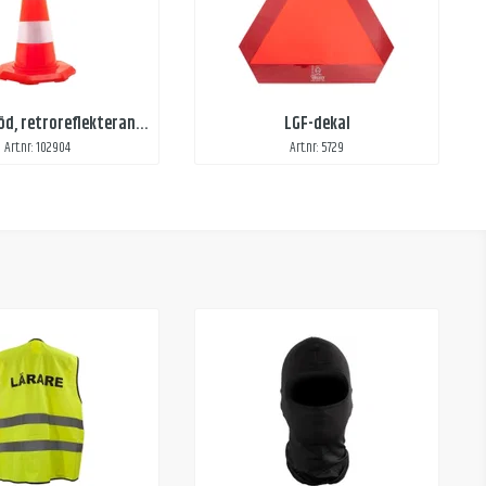
Trafikkon röd, retroreflekterande reflex
LGF-dekal
Art.nr: 102904
Art.nr: 5729