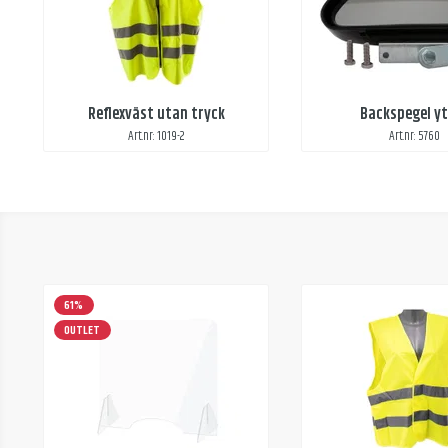
Reflexväst utan tryck
Backspegel yt
Art.nr: 1019-2
Art.nr: 5760
61%
OUTLET