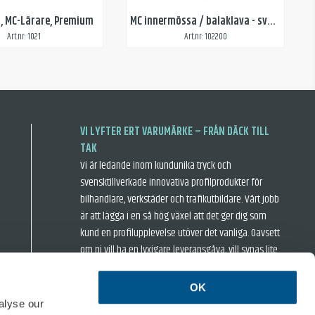
t, MC-Lärare, Premium
MC innermössa / balaklava - svart
Art.nr: 1021
Art.nr: 102200
VI LYFTER ERT VARUMÄRKE – FRÅN DÄCK TILL
TAK
Vi är ledande inom kundunika tryck och
svensktillverkade innovativa profilprodukter för
bilhandlare, verkstäder och trafikutbildare. Vårt jobb
är att lägga i en så hög växel att det ger dig som
kund en profilupplevelse utöver det vanliga. Oavsett
om ni vill ha en lyxigare leveransgåva, vill synas lite
extra när ni är ute och rastar hästkrafterna eller
inspirera era kunder i bilhallen så har vi något för er.
OK
› Försäljningsvillkor
› Integritetspolicy
alyse our