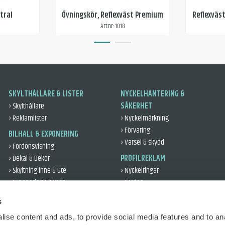
tral
Övningskör, Reflexväst Premium
Reflexväs
0
Art.nr: 1018
SKYLTHÅLLARE & LISTER
NYCKELHANTERING &
› Skylthållare
SÄKERHET
› Reklamlister
› Nyckelmärkning
› Förvaring
BILHALL & EXPONERING
› Varsel & skydd
› Fordonsvisning
› Dekal & Dekor
PROFILREKLAM
› Skyltning inne & ute
› Nyckelringar
› Exponering & Event
› Fordon
› Leveransgåvor
VERKSTAD & DÄCK
s
› Kontor & Profil
› Verkstad
› Reflex
ise content and ads, to provide social media features and to an
› Däckhantering