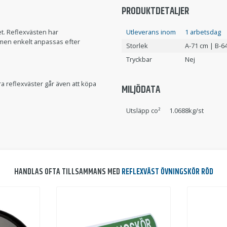
PRODUKTDETALJER
t. Reflexvästen har
Utleverans inom
1 arbetsdag
ormen enkelt anpassas efter
Storlek
A-71 cm | B-6
Tryckbar
Nej
ra reflexväster går även att köpa
MILJÖDATA
Utsläpp co²
1.0688kg/st
HANDLAS OFTA TILLSAMMANS MED
REFLEXVÄST ÖVNINGSKÖR RÖD