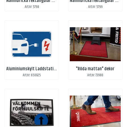
Namnbricka rektangulär med Domemärke och magnetfäste
Namnbricka rektangulär med Domemärke och nål
Art.nr: 5798
Art.nr: 5799
Aluminiumskylt Laddstation
"Röda mattan" dekor
Art.nr: 650025
Art.nr: 73980