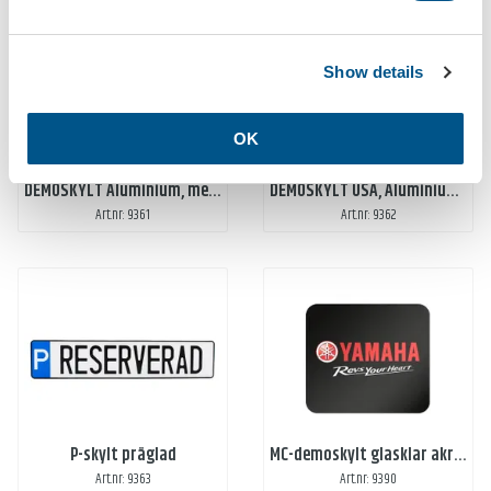
Show details
OK
DEMOSKYLT Aluminium, med Prägling
DEMOSKYLT USA, Aluminium, Präglad
Art.nr: 9361
Art.nr: 9362
P-skylt präglad
MC-demoskylt glasklar akryl, digitaltryck
Art.nr: 9363
Art.nr: 9390