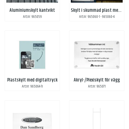
Aluminiumskylt kantvikt
Skylt i skummad plast med digitaltryck
Art.nr: 965059
Art.nr: 965060-1 - 965060-4
Plastskylt med digitaltryck
Akryl-/Plexiskylt för vägg
Art.nr: 965064-h
Art.nr: 965071