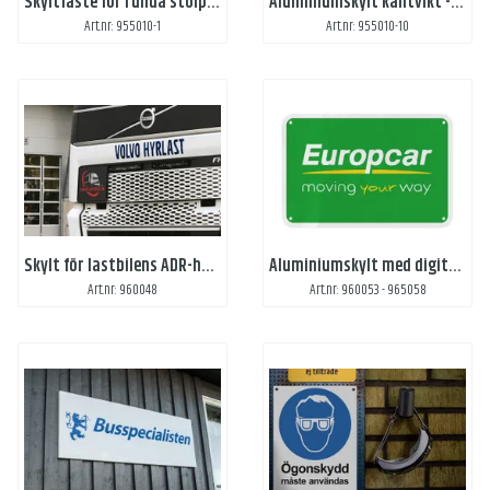
Skyltfäste för runda stolpar
Aluminiumskylt kantvikt - digitaltryck
Art.nr: 955010-1
Art.nr: 955010-10
Skylt för lastbilens ADR-hållare - digitaltryckt
Aluminiumskylt med digitaltryck
Art.nr: 960048
Art.nr: 960053 - 965058