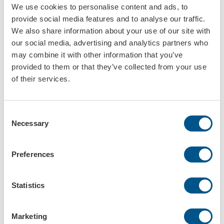
We use cookies to personalise content and ads, to
provide social media features and to analyse our traffic.
We also share information about your use of our site with
our social media, advertising and analytics partners who
may combine it with other information that you’ve
provided to them or that they’ve collected from your use
Demoskylt Aluminium vit, med skuren dekal
Demoskylt Aluminium svart, med skuren dekal
of their services.
Art.nr: 926100
Art.nr: 926110
Consent
Necessary
Selection
Preferences
Statistics
Demoskylt Mini, Aluminium, skuren dekal
Demoskylt USA, Aluminium, skuren dekal
Art.nr: 92621
Art.nr: 92631
Marketing