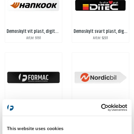
Demoskylt vit plast, digitaltryck
Demoskylt svart plast, digitaltryck
Art.nr: 9191
Art.nr: 9201
Demoskylt svart, med lack och vitt tryck
Pilskylt i aluminium
Art.nr: 9201-5001
Art.nr: 92610 - 92611
This website uses cookies