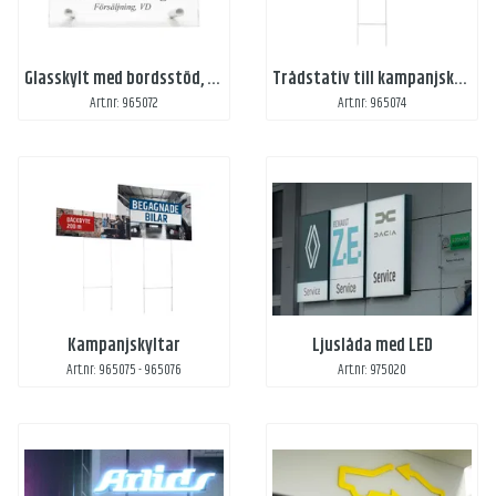
Glasskylt med bordsstöd, kundanpassat tryck
Trådstativ till kampanjskylt
Art.nr: 965072
Art.nr: 965074
Kampanjskyltar
Ljuslåda med LED
Art.nr: 965075 - 965076
Art.nr: 975020