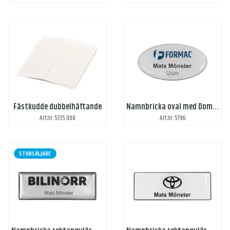
Fästkudde dubbelhäftande
Namnbricka oval med Domemärke och magnetfäste
Art.nr: 5735 008
Art.nr: 5796
STORSÄLJARE