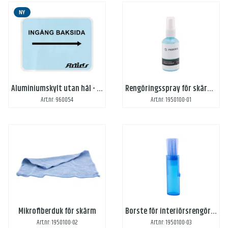
NY
Aluminiumskylt utan hål - digitaltryck
Rengöringsspray för skärm - 60 ml
Art.nr: 960054
Art.nr: 1950100-01
Mikrofiberduk för skärm
Borste för interiörsrengöring
Art.nr: 1950100-02
Art.nr: 1950100-03