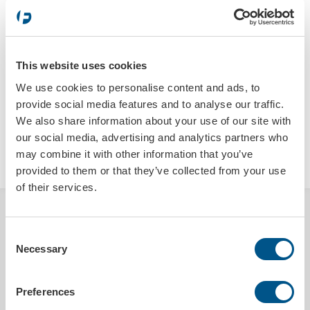
tryckfärger
*
meddelande
This website uses cookies
We use cookies to personalise content and ads, to
provide social media features and to analyse our traffic.
We also share information about your use of our site with
our social media, advertising and analytics partners who
SKICKA
may combine it with other information that you’ve
provided to them or that they’ve collected from your use
of their services.
BESKRIVNING
Consent
Reflexväst med tryck, inklusive praktisk väska. Kardborreband på
Necessary
Selection
sidorna, vid midjan, gör att storleken går att anpassa efter
användaren.
Preferences
Godkänd enligt standarden EN ISO 20471, Klass 2.