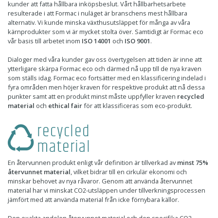
kunder att fatta hållbara inköpsbeslut. Vårt hållbarhetsarbete
resulterade i att Formac i nuläget är branschens mest hållbara
alternativ. Vi kunde minska växthusutsläppet för många av våra
kärnprodukter som vi är mycket stolta över. Samtidigt är Formac eco
vår basis till arbetet inom
ISO 14001
och
ISO 9001
.
Dialoger med våra kunder gav oss övertygelsen att tiden är inne att
ytterligare skärpa Formac eco och därmed nå upp till de nya kraven
som ställs idag. Formac eco fortsätter med en klassificering indelad i
fyra områden men höjer kraven för respektive produkt att nå dessa
punkter samt att en produkt minst måste uppfyller kraven
recycled
material
och
ethical fair
för att klassificeras som eco-produkt.
En återvunnen produkt enligt vår definition är tillverkad av
minst 75%
återvunnet material
, vilket bidrar till en cirkulär ekonomi och
minskar behovet av nya råvaror. Genom att använda återvunnet
material har vi minskat CO2-utsläppen under tillverkningsprocessen
jämfört med att använda material från icke förnybara källor.
Den exakta andelen återvunnet material och den specifika CO2-