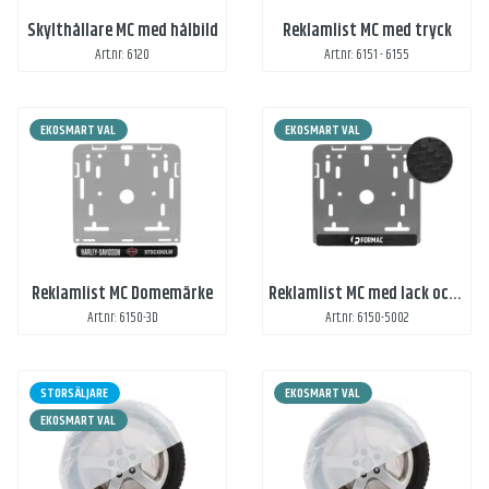
Skylthållare MC med hålbild
Reklamlist MC med tryck
Art.nr: 6120
Art.nr: 6151 - 6155
EKOSMART VAL
EKOSMART VAL
Reklamlist MC Domemärke
Reklamlist MC med lack och vitt tryck
Art.nr: 6150-3D
Art.nr: 6150-5002
STORSÄLJARE
EKOSMART VAL
EKOSMART VAL