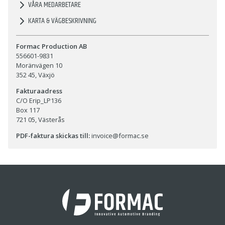
VÅRA MEDARBETARE
KARTA & VÄGBESKRIVNING
Formac Production AB
556601-9831
Moränvägen 10
352 45, Växjö
Fakturaadress
C/O Erip_LP136
Box 117
721 05, Västerås
PDF-faktura skickas till:
invoice@formac.se