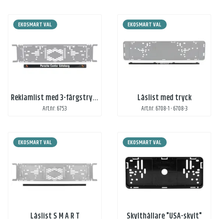
EKOSMART VAL
EKOSMART VAL
Reklamlist med 3-färgstryck
Låslist med tryck
Art.nr: 6753
Art.nr: 6708-1 - 6708-3
EKOSMART VAL
EKOSMART VAL
Låslist S M A R T
Skylthållare "USA-skylt"