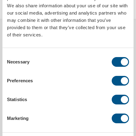
LÄGG I VARUKORGEN
We also share information about your use of our site with
our social media, advertising and analytics partners who
may combine it with other information that you’ve
provided to them or that they’ve collected from your use
BESKRIVNING
of their services.
Läromedelsmapp i kraftig transparent plast, svetsade kanter och med
zip-förslutning i ovankant. Utmärkt att använda till elevernas viktiga
Consent
läromedel och dokument. Ficka för exempelvis visitkort finns
Necessary
centrerat på utsidan. Läromedelsmappen levereras med
Selection
kundanpassat 1-färgstryck.
Preferences
PRODUKTDETALJER
Utleverans inom
7 arbetsdagar efter godkänt korrektur
Statistics
Tryckbar
Ja
Bredd
327 mm
Marketing
Höjd
233 mm