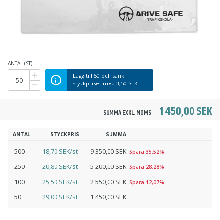
ANTAL (ST)
Lägg till
50
och sänk
styckpriset med
3,50 SEK
1 450,00 SEK
SUMMA EXKL. MOMS
ANTAL
STYCKPRIS
SUMMA
500
18,70 SEK/st
9 350,00 SEK
Spara 35,52%
250
20,80 SEK/st
5 200,00 SEK
Spara 28,28%
100
25,50 SEK/st
2 550,00 SEK
Spara 12,07%
50
29,00 SEK/st
1 450,00 SEK