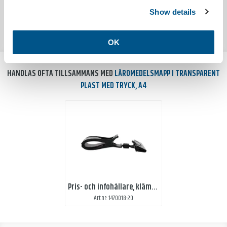
MILJÖDATA
Show details
Utsläpp co²
0.7040kg/st
OK
HANDLAS OFTA TILLSAMMANS MED
LÄROMEDELSMAPP I TRANSPARENT
PLAST MED TRYCK, A4
Pris- och infohållare, klämma
Art.nr: 1470018-20