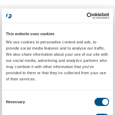
BESKRIVNING
Reflexväst för ökad synlighet, utan tryck. Reflexvästen har
kardborrefästning och är anpassad för vuxna i storlek L-XL eller 180-
This website uses cookies
195 cm. Speciellt lämplig i mörker eller skymning i strålkastarbelysning
We use cookies to personalise content and ads, to
från fordon, gatljus eller annan belysning. Godkänd enl. EN
20471:2013. Klass 2.
provide social media features and to analyse our traffic.
We also share information about your use of our site with
PRODUKTDETALJER
our social media, advertising and analytics partners who
may combine it with other information that you’ve
Utleverans inom
5 arbetsdagar
provided to them or that they’ve collected from your use
of their services.
Storlek
A-71 cm | B-64 cm
Tryckbar
Nej
Consent
MILJÖDATA
Necessary
Selection
Utsläpp co²
0.9600kg/st