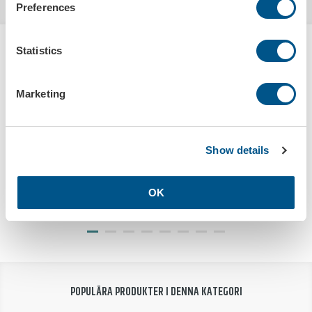
Preferences
Statistics
HANDLAS OFTA TILLSAMMANS MED
REFLEXVÄST NEUTRAL
Marketing
Show details
Bultpåse svart utan tryck
Distanskudde självhäftande
OK
Art.nr: 706-2
Art.nr: 573550
POPULÄRA PRODUKTER I DENNA KATEGORI