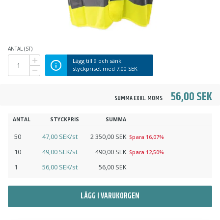
ANTAL (ST)
Lägg till
9
och sänk
styckpriset med
7,00 SEK
56,00 SEK
SUMMA EXKL. MOMS
ANTAL
STYCKPRIS
SUMMA
50
47,00 SEK/st
2 350,00 SEK
Spara 16,07%
10
49,00 SEK/st
490,00 SEK
Spara 12,50%
1
56,00 SEK/st
56,00 SEK
LÄGG I VARUKORGEN