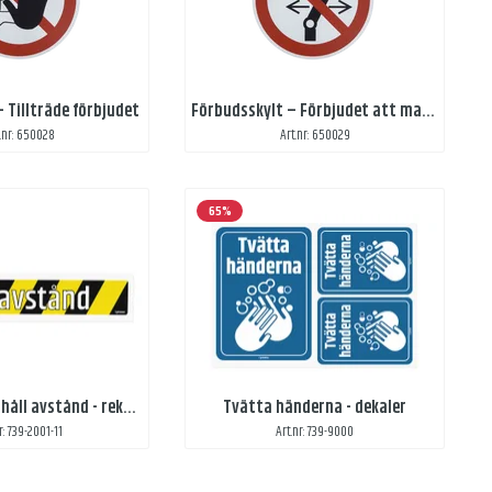
 Tillträde förbjudet
Förbudsskylt – Förbjudet att manövrera brytaren
.nr: 650028
Art.nr: 650029
65%
Golvmarkering håll avstånd - rektangulär
Tvätta händerna - dekaler
r: 739-2001-11
Art.nr: 739-9000