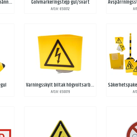
On-Off-On dekaler livsfarlig spänning
Golvmarkeringstejp gul/svart
Art.nr: 650012
Ar
 gul
Varningsskylt biltak högvoltsarbete
Art.nr: 650019
Art