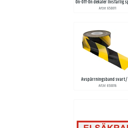
Art.nr: 650011
Avspärrningsband svart/
Art.nr: 650016