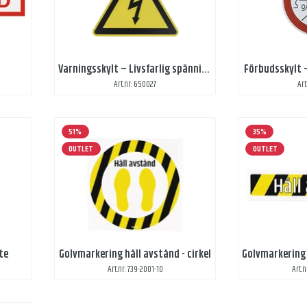
Varningsskylt – Livsfarlig spänning
Förbudsskylt –
Art.nr: 650027
Art
51%
35%
OUTLET
OUTLET
te
Golvmarkering håll avstånd - cirkel
Art.nr: 739-2001-10
Art.n