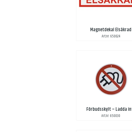
Magnetdekal Elsäkrad
Art.nr: 650024
Förbudsskylt – Ladda in
Art.nr: 650030