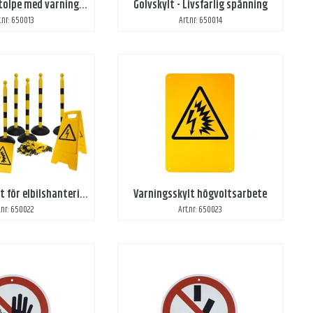
Avspärrningsstolpe med varningsbälte
Golvskylt - Livsfarlig spänning
t.nr: 650013
Art.nr: 650014
Säkerhetspaket för elbilshantering, ekonomi
Varningsskylt högvoltsarbete
.nr: 650022
Art.nr: 650023