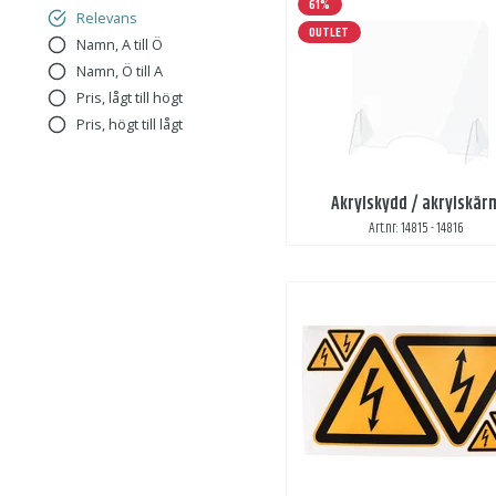
61%
Relevans
OUTLET
Namn, A till Ö
Namn, Ö till A
Pris, lågt till högt
Pris, högt till lågt
Akrylskydd / akrylskär
Art.nr: 14815 - 14816