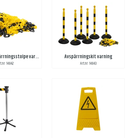
Kedja till avspärrningsstolpe varning
Avspärrningskit varning
t.nr: 14842
Art.nr: 14843