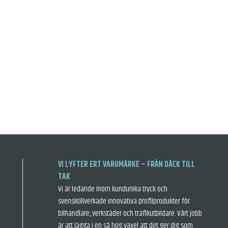
VI LYFTER ERT VARUMÄRKE – FRÅN DÄCK TILL
TAK
Vi är ledande inom kundunika tryck och
svensktillverkade innovativa profilprodukter för
bilhandlare, verkstäder och trafikutbildare. Vårt jobb
är att lägga i en så hög växel att det ger dig som