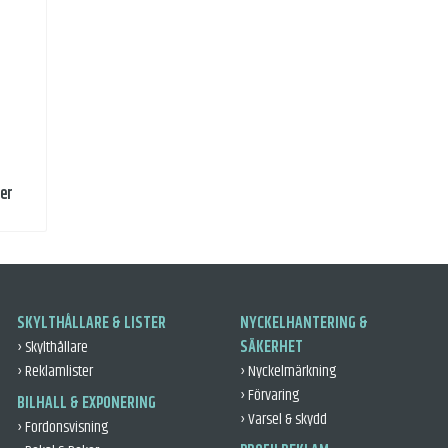
er
SKYLTHÅLLARE & LISTER
NYCKELHANTERING &
› Skylthållare
SÄKERHET
› Reklamlister
› Nyckelmärkning
› Förvaring
BILHALL & EXPONERING
› Varsel & skydd
› Fordonsvisning