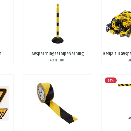
m
Avspärrningsstolpe varning
Art.nr: 14841
Ar
34%