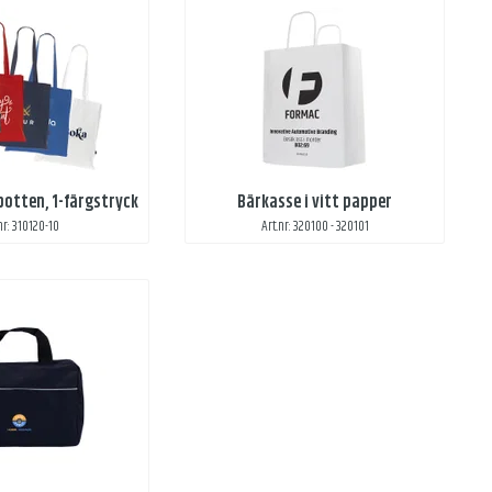
otten, 1-färgstryck
Bärkasse i vitt papper
nr: 310120-10
Art.nr: 320100 - 320101