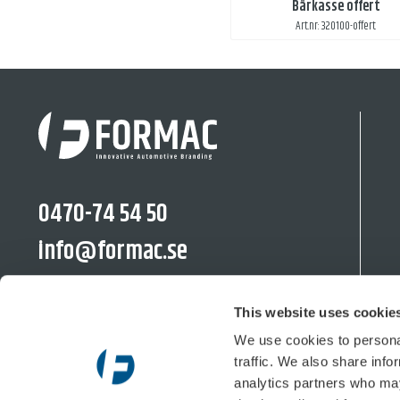
Bärkasse offert
Art.nr: 320100-offert
0470-74 54 50
info@formac.se
linkedin.com/company/formac-se/
This website uses cookie
We use cookies to personal
traffic. We also share info
Moränvägen 10, 352 45 Växjö
analytics partners who may