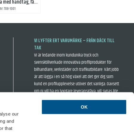
Dokumentväska med handtag, färgtryck
.nr: 708-1001
VI LYFTER ERT VARUMÄRKE – FRÅN DÄCK TILL
TAK
Vi är ledande inom kundunika tryck och
svensktillverkade innovativa profilprodukter för
bilhandlare, verkstäder och trafikutbildare. Vårt jobb
är att lägga i en så hög växel att det ger dig som
kund en profilupplevelse utöver det vanliga. Oavsett
om ni vill ha en lyxigare leveransgåva, vill synas lite
extra när ni är ute och rastar hästkrafterna eller
inspirera era kunder i bilhallen så har vi något för er.
OK
› Försäljningsvillkor
› Integritetspolicy
alyse our
ing and
ISO 14001
r that
Formac är en miljöcertifierad