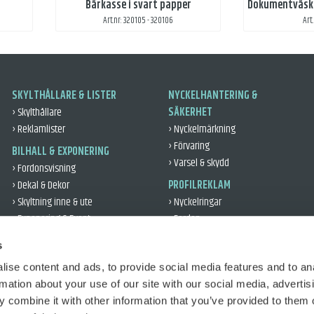
Bärkasse i svart papper
Art.nr: 320105 - 320106
Art
SKYLTHÅLLARE & LISTER
NYCKELHANTERING &
› Skylthållare
SÄKERHET
› Reklamlister
› Nyckelmärkning
› Förvaring
BILHALL & EXPONERING
› Varsel & skydd
› Fordonsvisning
› Dekal & Dekor
PROFILREKLAM
› Skyltning inne & ute
› Nyckelringar
› Exponering & Event
› Fordon
› Leveransgåvor
VERKSTAD & DÄCK
s
› Kontor & Profil
› Verkstad
› Reflex
ise content and ads, to provide social media features and to an
› Däckhantering
rmation about your use of our site with our social media, advertis
› Fordonsskydd
TRAFIKUTBILDNING
 combine it with other information that you’ve provided to them o
› Utbildning