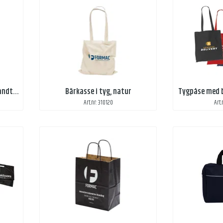
Bärkasse i plast, stansade handtag
Bärkasse i tyg, natur
Tygpåse med b
Art.nr: 310120
Art.