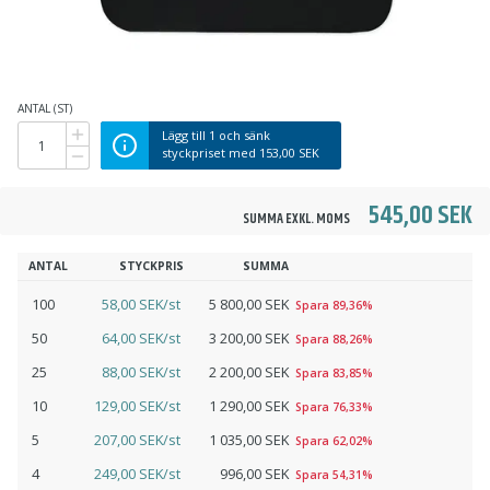
ANTAL (ST)
Lägg till
1
och sänk
styckpriset med
153,00 SEK
545,00 SEK
SUMMA EXKL. MOMS
ANTAL
STYCKPRIS
SUMMA
100
58,00 SEK/st
5 800,00 SEK
Spara 89,36%
50
64,00 SEK/st
3 200,00 SEK
Spara 88,26%
25
88,00 SEK/st
2 200,00 SEK
Spara 83,85%
10
129,00 SEK/st
1 290,00 SEK
Spara 76,33%
5
207,00 SEK/st
1 035,00 SEK
Spara 62,02%
4
249,00 SEK/st
996,00 SEK
Spara 54,31%