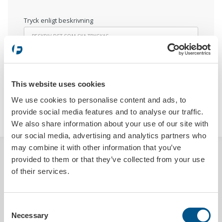
Tryck enligt beskrivning
This website uses cookies
We use cookies to personalise content and ads, to
LÄGG I VARUKORGEN
provide social media features and to analyse our traffic.
We also share information about your use of our site with
our social media, advertising and analytics partners who
may combine it with other information that you’ve
BESKRIVNING
provided to them or that they’ve collected from your use
of their services.
Formacs mc-demoskylt ger er många möjligheter och har många
användningsområden. Demo / infoskylten tillverkas i svart skummad
plast och håller samma storlek som en riktig mc-registreringsskylt.
Consent
Utmärkt för uppmärkning av fordon, modell eller erbjudande. Kan
Necessary
Selection
även användas för att märka upp namn, parkeringsplats, zon, förbud