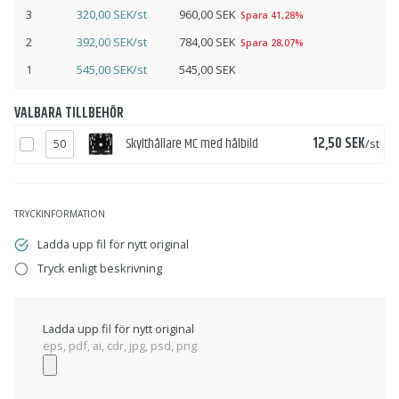
3
320,00 SEK/st
960,00 SEK
Spara 41,28%
2
392,00 SEK/st
784,00 SEK
Spara 28,07%
1
545,00 SEK/st
545,00 SEK
VALBARA TILLBEHÖR
Pris
Skylthållare MC med hålbild
12,50 SEK
/st
TRYCKINFORMATION
Ladda upp fil för nytt original
Tryck enligt beskrivning
Ladda upp fil för nytt original
eps, pdf, ai, cdr, jpg, psd, png