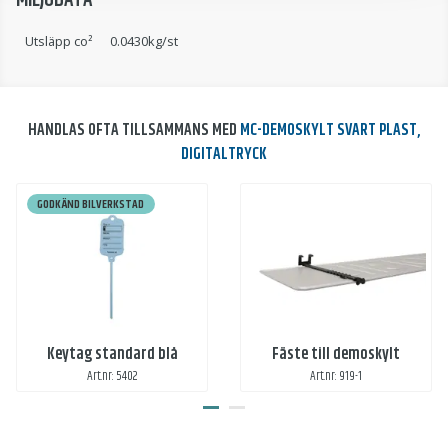
MILJÖDATA
Utsläpp co²
0.0430kg/st
HANDLAS OFTA TILLSAMMANS MED
MC-DEMOSKYLT SVART PLAST,
DIGITALTRYCK
GODKÄND BILVERKSTAD
Keytag standard blå
Fäste till demoskylt
Art.nr: 5402
Art.nr: 919-1