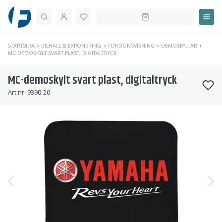
Sök
STARTSIDA
BILHALL & EXPONERING
FORDONSVISNING
DEMOSKYLTAR
MC-DEMOSKYLT SVART PLAST, DIGITALTRYCK
MC-demoskylt svart plast, digitaltryck
Art.nr:
9390-20