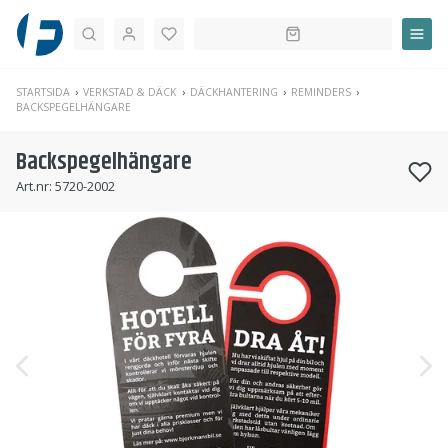
Sök
STARTSIDA
VERKSTAD & DÄCK
DÄCKHANTERING
REMINDERS
BACKSPEGELHÄNGARE
Backspegelhängare
Art.nr:
5720-2002