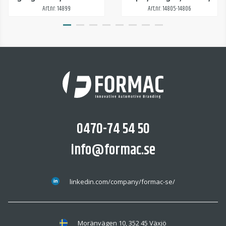
Art.nr: 14899
Art.nr: 14805-14806
0470-74 54 50
info@formac.se
linkedin.com/company/formac-se/
Moränvägen 10, 352 45 Växjö