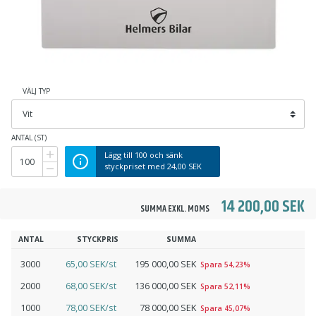
VÄLJ TYP
ANTAL (ST)
Lägg till
100
och sänk
styckpriset med
24,00 SEK
14 200,00 SEK
SUMMA EXKL. MOMS
ANTAL
STYCKPRIS
SUMMA
3000
65,00 SEK/st
195 000,00 SEK
Spara 54,23%
2000
68,00 SEK/st
136 000,00 SEK
Spara 52,11%
1000
78,00 SEK/st
78 000,00 SEK
Spara 45,07%