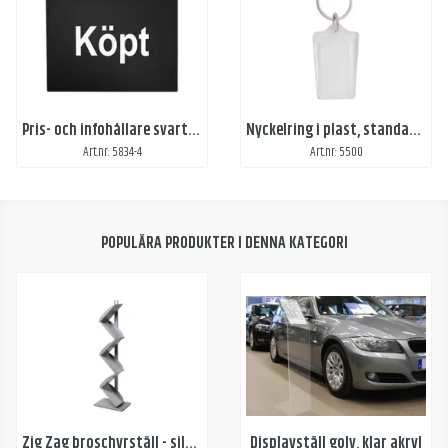
Pris- och infohållare svart, 1-färgstryck, 2-sidor
Nyckelring i plast, standard utan tryck
Art.nr: 5834-4
Art.nr: 5500
POPULÄRA PRODUKTER I DENNA KATEGORI
Zig Zag broschyrställ - silver
Displayställ golv, klar akryl