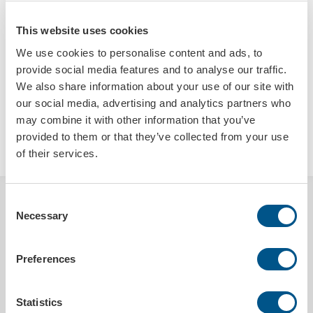
Tryck enligt beskrivning
This website uses cookies
We use cookies to personalise content and ads, to
provide social media features and to analyse our traffic.
We also share information about your use of our site with
our social media, advertising and analytics partners who
may combine it with other information that you’ve
LÄGG I VARUKORGEN
provided to them or that they’ve collected from your use
of their services.
Consent
BESKRIVNING
Necessary
Selection
Vit bildisplay / pris- och infohållare som är tillverkad i en hård
pärmplast. Den ena sidan är försedd med två svetsade plastfickor
Preferences
med plats för A4-papper (förs in underifrån). Utmärkt att använda för
fordonsinformation, varudeklaration, erbjudanden med mera.
Placeras förslagsvis på vindrutan eller på instrumentpanel. Levereras
Statistics
med kundanpassat 1-färgstryck på båda sidorna.