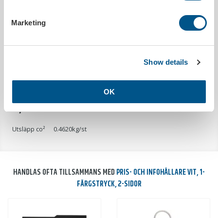
PRODUKTDETALJER
Marketing
Utleverans inom
25 arbetsdagar efter godkänt korrektur
Tryckbar
Ja
Show details
Bredd
470 mm
Höjd
354 mm
OK
MILJÖDATA
Utsläpp co²
0.4620kg/st
HANDLAS OFTA TILLSAMMANS MED
PRIS- OCH INFOHÅLLARE VIT, 1-
FÄRGSTRYCK, 2-SIDOR