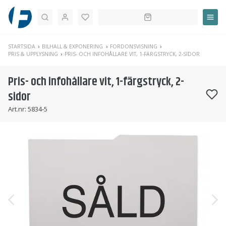
Sök
STARTSIDA
BILHALL & EXPONERING
FORDONSVISNING
PRIS & UPPLYSNING
PRIS- OCH INFOHÅLLARE VIT, 1-FÄRGSTRYCK, 2-SIDOR
Pris- och infohållare vit, 1-färgstryck, 2-
sidor
Art.nr:
5834-5