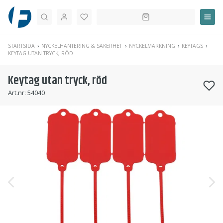
Sök
STARTSIDA
NYCKELHANTERING & SÄKERHET
NYCKELMÄRKNING
KEYTAGS
KEYTAG UTAN TRYCK, RÖD
Keytag utan tryck, röd
Art.nr:
54040