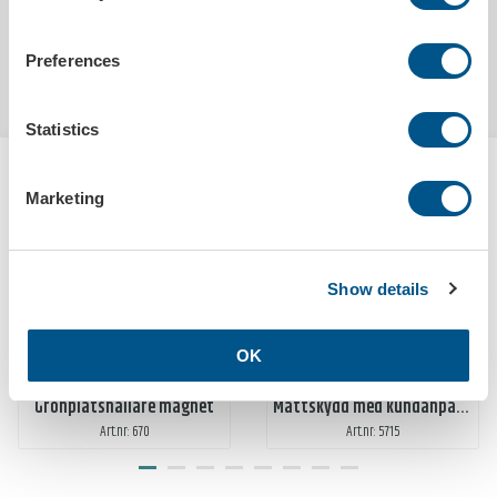
Preferences
Statistics
HANDLAS OFTA TILLSAMMANS MED
KEYTAG UTAN TRYCK, RÖD
Marketing
Show details
OK
Grönplåtshållare magnet
Mattskydd med kundanpassat tryck, svart
Art.nr: 670
Art.nr: 5715