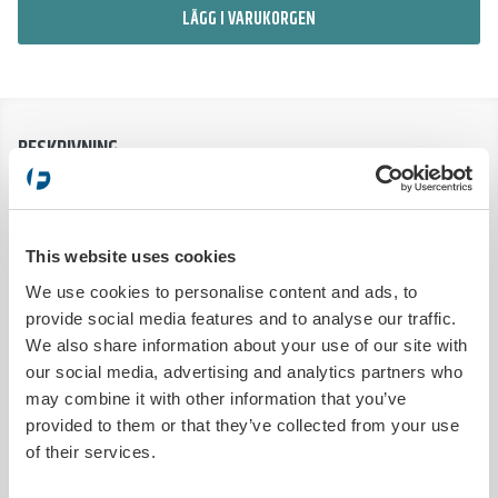
LÄGG I VARUKORGEN
BESKRIVNING
Svart nyckelmärkning i standardutförande. Enkla att använda och
levereras med färdigmonterade gummiband och metallöljetter.
Framsidan är förtryckt med fält för Reg. Nr, Modell och Färg. På
This website uses cookies
baksidan finns ett fritextutrymme för att notera exempelvis
telefonnummer. Ge din kundnyckel en identitet idag!
We use cookies to personalise content and ads, to
Tidigare artikel 5609 har fått en uppdaterad design och ersätts av 560950,
provide social media features and to analyse our traffic.
560951, 560952, 560953.
We also share information about your use of our site with
our social media, advertising and analytics partners who
PRODUKTDETALJER
may combine it with other information that you’ve
provided to them or that they’ve collected from your use
Utleverans inom
1 arbetsdag
of their services.
Tryckbar
Nej