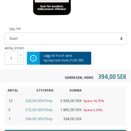
VÄLJ TYP
ANTAL (FÖRP)
Lägg till
4
och sänk
styckpriset med
21,00 SEK
394,00 SEK
SUMMA EXKL. MOMS
ANTAL
STYCKPRIS
SUMMA
12
328,00 SEK/förp
3 936,00 SEK
Spara 16,75%
5
373,00 SEK/förp
1 865,00 SEK
Spara 5,33%
1
394,00 SEK/förp
394,00 SEK