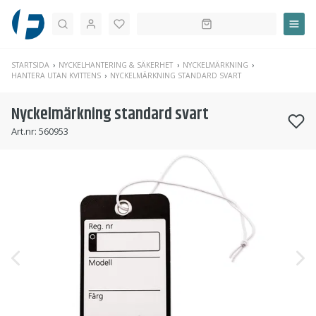
Sök
STARTSIDA
NYCKELHANTERING & SÄKERHET
NYCKELMÄRKNING
HANTERA UTAN KVITTENS
NYCKELMÄRKNING STANDARD SVART
Nyckelmärkning standard svart
Art.nr:
560953