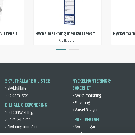
Nyckelmärkning med kvittens färgat tryck, båda sidor
Nyckelmärkning med kvittens färgat tryck, en sida
Art.nr: 5610-1
SKYLTHÅLLARE & LISTER
NYCKELHANTERING &
› Skylthållare
SÄKERHET
› Reklamlister
› Nyckelmärkning
› Förvaring
BILHALL & EXPONERING
› Varsel & skydd
› Fordonsvisning
› Dekal & Dekor
PROFILREKLAM
› Skyltning inne & ute
› Nyckelringar
› Exponering & Event
› Fordon