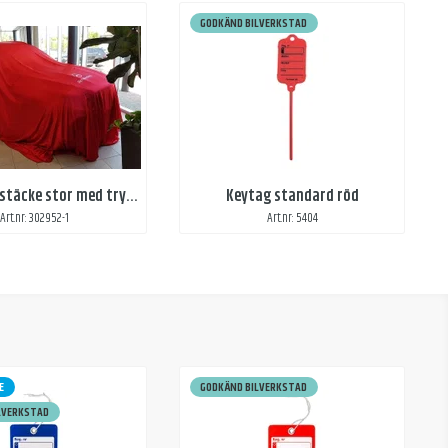
GODKÄND BILVERKSTAD
Avtäckningstäcke stor med tryck - röd
Keytag standard röd
Art.nr: 302952-1
Art.nr: 5404
E
GODKÄND BILVERKSTAD
LVERKSTAD