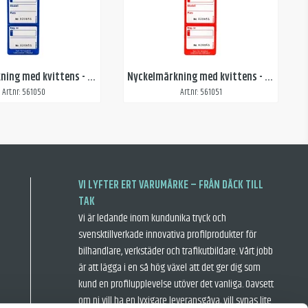
Nyckelmärkning med kvittens - Blå
Nyckelmärkning med kvittens - Röd
Art.nr: 561050
Art.nr: 561051
VI LYFTER ERT VARUMÄRKE – FRÅN DÄCK TILL
TAK
Vi är ledande inom kundunika tryck och
svensktillverkade innovativa profilprodukter för
bilhandlare, verkstäder och trafikutbildare. Vårt jobb
är att lägga i en så hög växel att det ger dig som
kund en profilupplevelse utöver det vanliga. Oavsett
om ni vill ha en lyxigare leveransgåva, vill synas lite