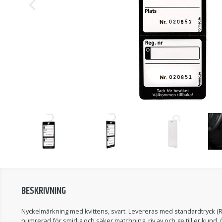
BESKRIVNING
Nyckelmärkning med kvittens, svart. Levereras med standardtryck (Re
numrerad för smidig och säker matchning, riv av och ge till er kund