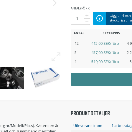
ANTAL (FÖRP)
Lägg till
4
och 
styckpriset 
ANTAL
STYCKPRIS
12
415,00 SEK/förp
4 
5
457,00 SEK/förp
2 
1
519,00 SEK/förp
5
PRODUKTDETALJER
g.nr/Modell/Plats). Kvittensen är
Utleverans inom
1 arbetsda
. Öljett och gummiband medföljer.