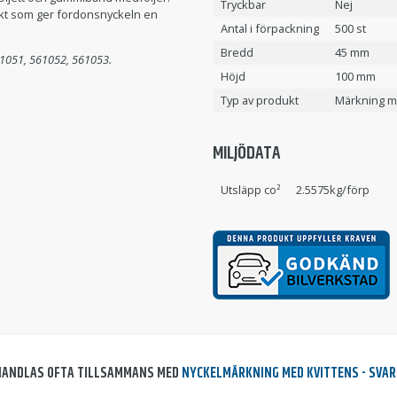
Tryckbar
Nej
dukt som ger fordonsnyckeln en
Antal i förpackning
500 st
Bredd
45 mm
561051, 561052, 561053.
Höjd
100 mm
Typ av produkt
Märkning m
MILJÖDATA
Utsläpp co²
2.5575kg/förp
HANDLAS OFTA TILLSAMMANS MED
NYCKELMÄRKNING MED KVITTENS - SVAR