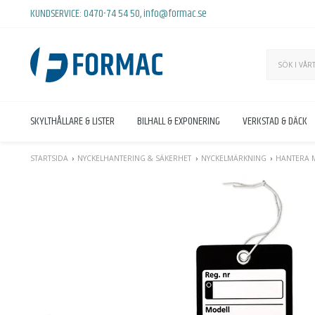
KUNDSERVICE:
0470-74 54 50
,
info@formac.se
SKYLTHÅLLARE & LISTER
BILHALL & EXPONERING
VERKSTAD & DÄCK
STARTSIDA
NYCKELHANTERING & SÄKERHET
NYCKELMÄRKNING
HANTERA M