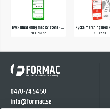
Nyckelmärkning med kvittens - Grön
Art.nr: 561052
Art.nr: 5610-11
0470-74 54 50
info@formac.se