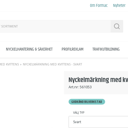
Om Formac
Nyheter
Sök
NYCKELHANTERING & SÄKERHET
PROFILREKLAM
TRAFIKUTBILDNING
ED KVITTENS
NYCKELMÄRKNING MED KVITTENS - SVART
Nyckelmärkning med kvi
Art.nr:
561053
GODKÄND BILVERKSTAD
VÄLJ TYP