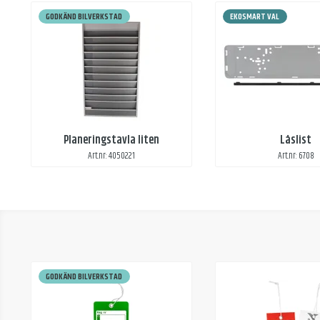
GODKÄND BILVERKSTAD
EKOSMART VAL
Planeringstavla liten
Låslist
Art.nr: 4050221
Art.nr: 6708
GODKÄND BILVERKSTAD