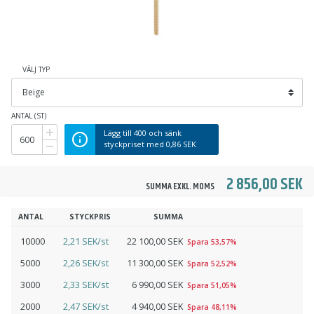
VÄLJ TYP
ANTAL (ST)
Lägg till
400
och sänk
styckpriset med
0,86 SEK
2 856,00 SEK
SUMMA EXKL. MOMS
ANTAL
STYCKPRIS
SUMMA
10000
2,21 SEK/st
22 100,00 SEK
Spara 53,57%
5000
2,26 SEK/st
11 300,00 SEK
Spara 52,52%
3000
2,33 SEK/st
6 990,00 SEK
Spara 51,05%
2000
2,47 SEK/st
4 940,00 SEK
Spara 48,11%