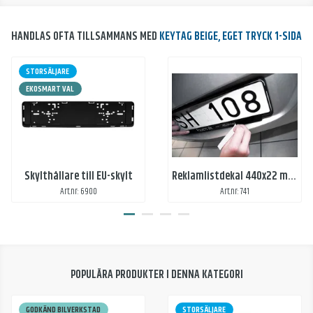
HANDLAS OFTA TILLSAMMANS MED
KEYTAG BEIGE, EGET TRYCK 1-SIDA
STORSÄLJARE
EKOSMART VAL
Skylthållare till EU-skylt
Reklamlistdekal 440x22 mm, med 1-färgstryck
Art.nr: 6900
Art.nr: 741
POPULÄRA PRODUKTER I DENNA KATEGORI
GODKÄND BILVERKSTAD
STORSÄLJARE