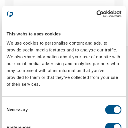
LÄGG I VARUKORGEN
This website uses cookies
We use cookies to personalise content and ads, to
provide social media features and to analyse our traffic.
We also share information about your use of our site with
BESKRIVNING
our social media, advertising and analytics partners who
may combine it with other information that you’ve
Beige keytag, med eget tryck i svart på en sida. Tillverkad i plast och
står väl emot väta och annan smuts. ”Buntbandslåset” gör produkten
provided to them or that they’ve collected from your use
mycket användarvänlig, allt är i ett stycke och den är enkel att fästa vid
of their services.
nyckeln.
Två märkpennor medföljer per 200 st
Consent
Necessary
Selection
Obs. Klichékostnad tillkommer vid nytt original.
1 250,00SEK exkl.moms (ordinarie prislista).
Preferences