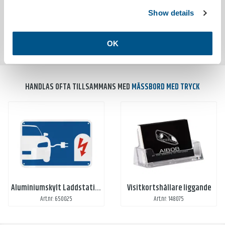
Show details
MILJÖDATA
Utsläpp co²
16.5000kg/st
OK
HANDLAS OFTA TILLSAMMANS MED
MÄSSBORD MED TRYCK
Aluminiumskylt Laddstation
Visitkortshållare liggande
Art.nr: 650025
Art.nr: 148075