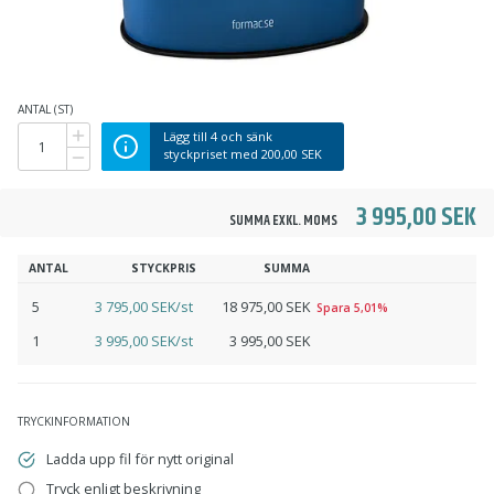
ANTAL (ST)
Lägg till
4
och sänk
styckpriset med
200,00 SEK
3 995,00 SEK
SUMMA EXKL. MOMS
ANTAL
STYCKPRIS
SUMMA
5
3 795,00 SEK/st
18 975,00 SEK
Spara 5,01%
1
3 995,00 SEK/st
3 995,00 SEK
TRYCKINFORMATION
Ladda upp fil för nytt original
Tryck enligt beskrivning