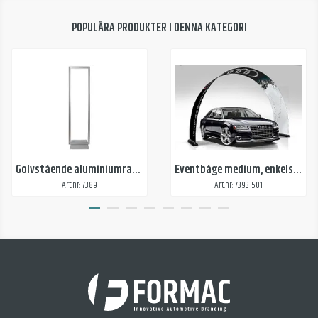
POPULÄRA PRODUKTER I DENNA KATEGORI
Golvstående aluminiumram för textilvepa
Eventbåge medium, enkelsidigt tryck
Art.nr: 7389
Art.nr: 7393-501