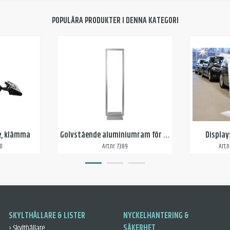
POPULÄRA PRODUKTER I DENNA KATEGORI
re, klämma
Golvstående aluminiumram för textilvepa
Displays
20
Art.nr: 7389
Art.
SKYLTHÅLLARE & LISTER
NYCKELHANTERING &
› Skylthållare
SÄKERHET