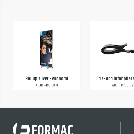
Rollup silver - ekonomi
Pris- och infohålla
Art.nr: 7490-5010
Art.nr: 1470018-