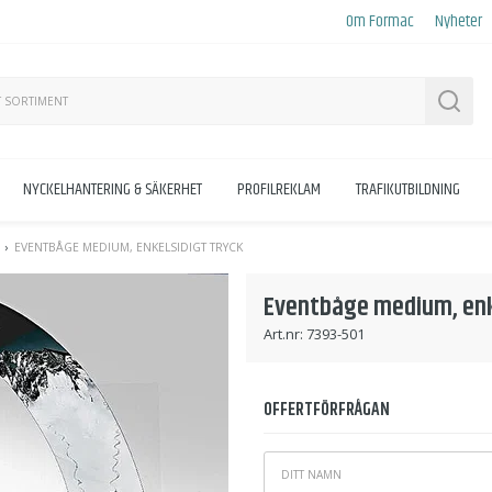
Om Formac
Nyheter
Sök
NYCKELHANTERING & SÄKERHET
PROFILREKLAM
TRAFIKUTBILDNING
EVENTBÅGE MEDIUM, ENKELSIDIGT TRYCK
Eventbåge medium, enk
Art.nr:
7393-501
OFFERTFÖRFRÅGAN
Ditt
*
namn