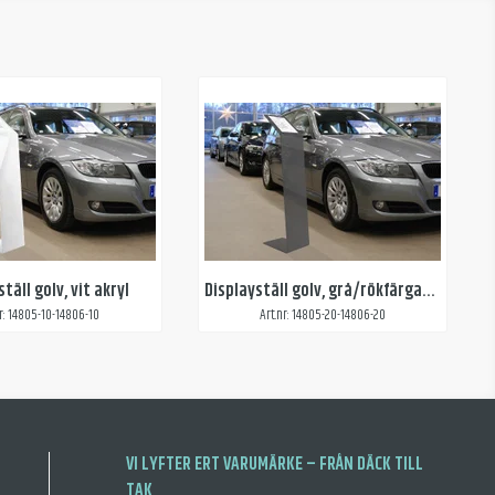
täll golv, vit akryl
Displayställ golv, grå/rökfärgad transparent akryl
nr: 14805-10-14806-10
Art.nr: 14805-20-14806-20
VI LYFTER ERT VARUMÄRKE – FRÅN DÄCK TILL
TAK