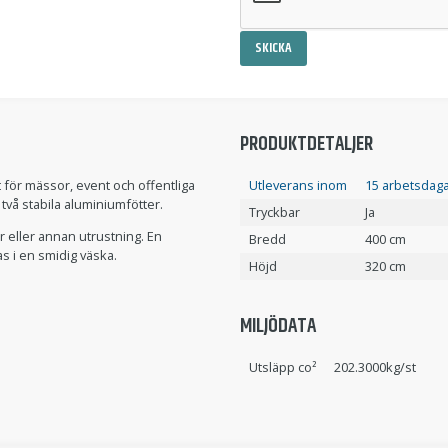
SKICKA
PRODUKTDETALJER
ör mässor, event och offentliga
Utleverans inom
15 arbetsdaga
två stabila aluminiumfötter.
Tryckbar
Ja
r eller annan utrustning. En
Bredd
400 cm
s i en smidig väska.
Höjd
320 cm
MILJÖDATA
Utsläpp co²
202.3000kg/st