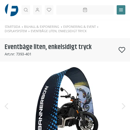
Sök
STARTSIDA
BILHALL & EXPONERING
EXPONERING & EVENT
DISPLAYSYSTEM
EVENTBÅGE LITEN, ENKELSIDIGT TRYCK
Eventbåge liten, enkelsidigt tryck
Art.nr:
7393-401