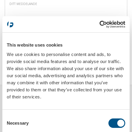
Ditt
tryckfärger
*
meddelande
This website uses cookies
We use cookies to personalise content and ads, to
provide social media features and to analyse our traffic.
We also share information about your use of our site with
SKICKA
our social media, advertising and analytics partners who
may combine it with other information that you’ve
provided to them or that they’ve collected from your use
BESKRIVNING
of their services.
Skapa ett rum i rummet med en Bannerbow, en spännande produkt
för mässor, event och offentliga rum. Eventbågen trycks helt enligt
Consent
era önskemål, och levereras med två stabila aluminiumfötter.
Necessary
Selection
Eventbågarna är enkla att sätta upp och kräver varken verktyg, stegar