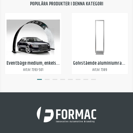
POPULÄRA PRODUKTER I DENNA KATEGORI
Eventbåge medium, enkelsidigt tryck
Golvstående aluminiumram för textilvepa
Art.nr: 7393-501
Art.nr: 7389