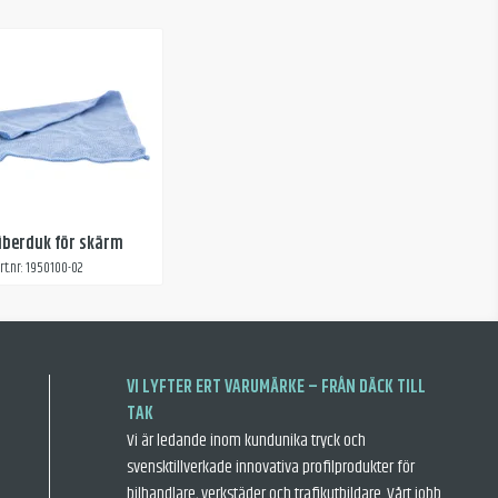
iberduk för skärm
rt.nr: 1950100-02
VI LYFTER ERT VARUMÄRKE – FRÅN DÄCK TILL
TAK
Vi är ledande inom kundunika tryck och
svensktillverkade innovativa profilprodukter för
bilhandlare, verkstäder och trafikutbildare. Vårt jobb