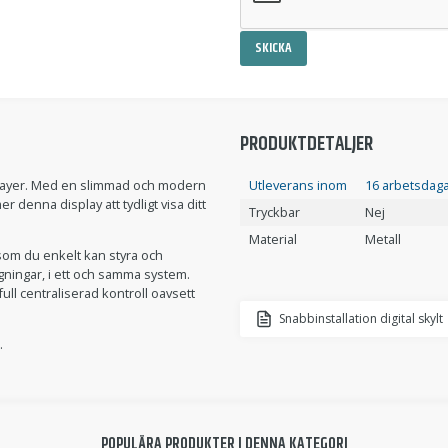
SKICKA
PRODUKTDETALJER
splayer. Med en slimmad och modern
Utleverans inom
16 arbetsdag
 denna display att tydligt visa ditt
Tryckbar
Nej
Material
Metall
som du enkelt kan styra och
gningar, i ett och samma system.
ll centraliserad kontroll oavsett
Snabbinstallation digital skylt
.
POPULÄRA PRODUKTER I DENNA KATEGORI