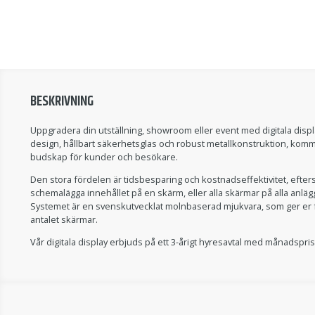
BESKRIVNING
Uppgradera din utställning, showroom eller event med digitala di
design, hållbart säkerhetsglas och robust metallkonstruktion, kommer
budskap för kunder och besökare.
Den stora fördelen är tidsbesparing och kostnadseffektivitet, efter
schemalägga innehållet på en skärm, eller alla skärmar på alla anläg
Systemet är en svenskutvecklat molnbaserad mjukvara, som ger er fu
antalet skärmar.
Vår digitala display erbjuds på ett 3-årigt hyresavtal med månadspris