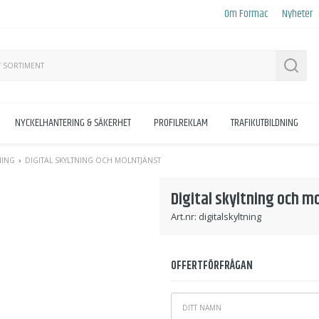
Om Formac
Nyheter
Sök
NYCKELHANTERING & SÄKERHET
PROFILREKLAM
TRAFIKUTBILDNING
NING
DIGITAL SKYLTNING OCH MOLNTJÄNST
Digital skyltning och m
Art.nr:
digitalskyltning
OFFERTFÖRFRÅGAN
Ditt
*
namn