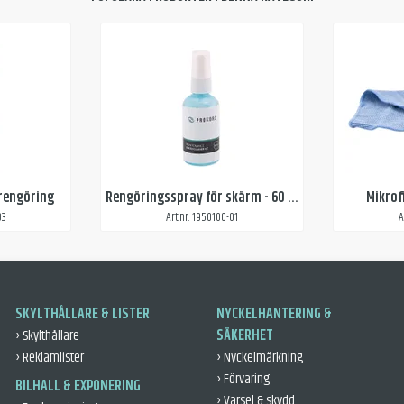
srengöring
Rengöringsspray för skärm - 60 ml
Mikrof
03
Art.nr: 1950100-01
A
SKYLTHÅLLARE & LISTER
NYCKELHANTERING &
› Skylthållare
SÄKERHET
› Reklamlister
› Nyckelmärkning
› Förvaring
BILHALL & EXPONERING
› Varsel & skydd