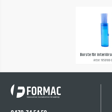
Borste för interiör
Art.nr: 1950100-