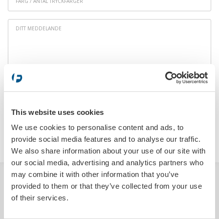
format
/
Antal
Ditt
tryckfärger
*
meddelande
This website uses cookies
We use cookies to personalise content and ads, to
SKICKA
provide social media features and to analyse our traffic.
We also share information about your use of our site with
our social media, advertising and analytics partners who
may combine it with other information that you’ve
BESKRIVNING
provided to them or that they’ve collected from your use
of their services.
En konturskuren skylt är en effektiv, pålitlig och hållbar lösning för att
profilera ditt företag. Skylten tillverkas helt enligt dina önskemål i 1