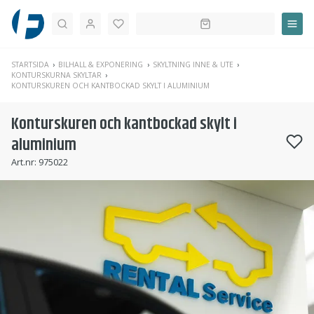
Sök
STARTSIDA
BILHALL & EXPONERING
SKYLTNING INNE & UTE
KONTURSKURNA SKYLTAR
KONTURSKUREN OCH KANTBOCKAD SKYLT I ALUMINIUM
Konturskuren och kantbockad skylt i
aluminium
Art.nr:
975022