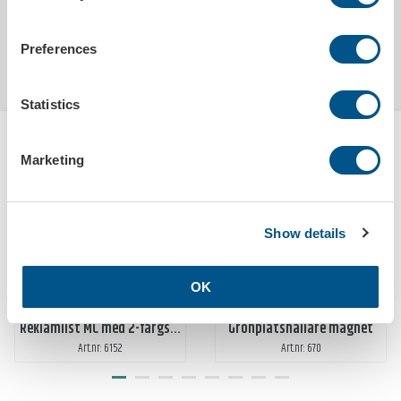
Preferences
Statistics
HANDLAS OFTA TILLSAMMANS MED
KEYTAG UTAN TRYCK, GUL
Marketing
EKOSMART VAL
Show details
OK
Reklamlist MC med 2-färgstryck
Grönplåtshållare magnet
Art.nr: 6152
Art.nr: 670