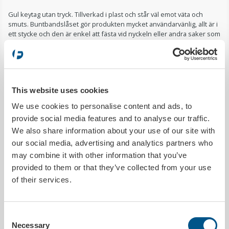
Gul keytag utan tryck. Tillverkad i plast och står väl emot väta och
smuts. Buntbandslåset gör produkten mycket användarvänlig, allt är i
ett stycke och den är enkel att fästa vid nyckeln eller andra saker som
behöver märkas upp. Två märkpennor medföljer.
PRODUKTDETALJER
This website uses cookies
Utleverans inom
1 arbetsdag
We use cookies to personalise content and ads, to
Tryckbar
Nej
provide social media features and to analyse our traffic.
Antal i förpackning
200 st (två märkpennor medföljer)
We also share information about your use of our site with
Bredd
40 mm
our social media, advertising and analytics partners who
Höjd
183 mm
may combine it with other information that you’ve
Typ av produkt
Keytags
provided to them or that they’ve collected from your use
of their services.
MILJÖDATA
Utsläpp co²
1.1862kg/förp.
Consent
Necessary
Selection