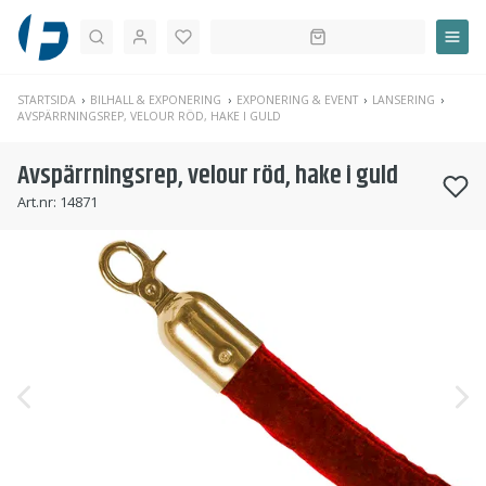
Sök
STARTSIDA
BILHALL & EXPONERING
EXPONERING & EVENT
LANSERING
AVSPÄRRNINGSREP, VELOUR RÖD, HAKE I GULD
Avspärrningsrep, velour röd, hake i guld
Art.nr:
14871