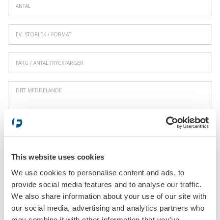
Antal
Ev.
storlek
/
Färg
format
/
Antal
Ditt
tryckfärger
*
meddelande
This website uses cookies
We use cookies to personalise content and ads, to
provide social media features and to analyse our traffic.
We also share information about your use of our site with
SKICKA
our social media, advertising and analytics partners who
may combine it with other information that you’ve