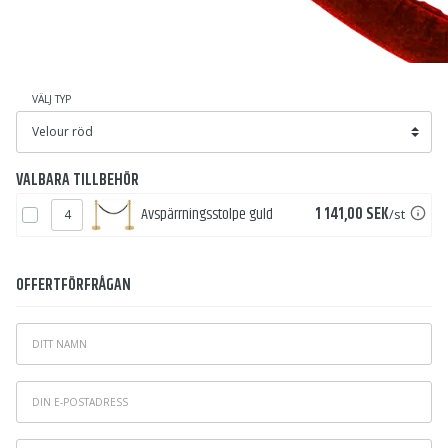
VÄLJ TYP
VALBARA TILLBEHÖR
Pris
Avspärrningsstolpe guld
1 141,00 SEK
/st
OFFERTFÖRFRÅGAN
Ditt
*
namn
Din
e-
*
postadress