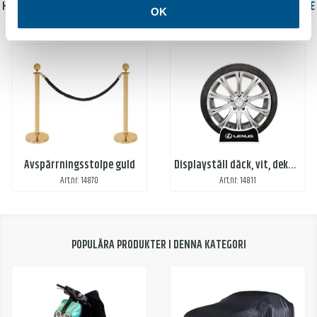
HANDLAS OFTA TILLSAMMANS MED
AVSPÄRRNINGSREP, VELOUR RÖD, HAKE
OK
I GULD
Avspärrningsstolpe guld
Displayställ däck, vit, dekal 2-sidor
Art.nr: 14870
Art.nr: 14811
POPULÄRA PRODUKTER I DENNA KATEGORI