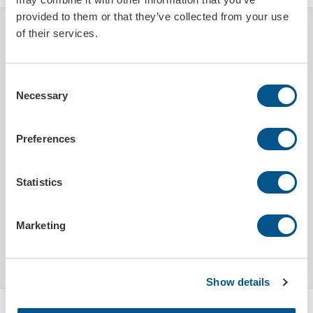
provided to them or that they’ve collected from your use
of their services.
BESKRIVNING
Rep till avspärrningsstolpe i guld (art.nr: 14870) . Repet är 150 cm lång,
och har polerade guldhakar i båda ändar.
Consent
Necessary
Selection
PRODUKTDETALJER
Preferences
Utleverans inom
15 arbetsdagar
Tryckbar
Nej
Statistics
Längd
150 cm
MILJÖDATA
Marketing
Utsläpp co²
3.6480kg/st
Show details