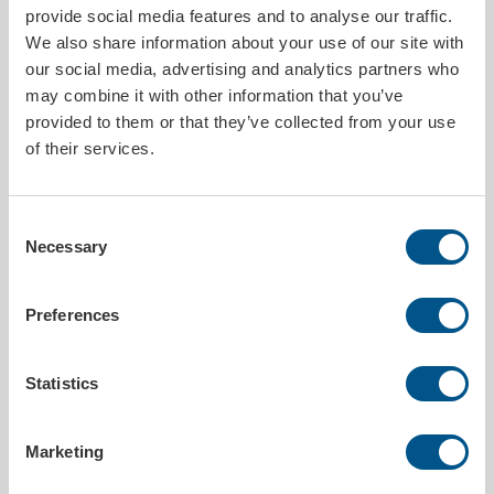
provide social media features and to analyse our traffic.
BESKRIVNING
We also share information about your use of our site with
our social media, advertising and analytics partners who
Eventtält med enbart tak, 3 x 3 meter som är tillverkat för lång
may combine it with other information that you’ve
hållbarhet. Tältet digitaltrycks med er unika logga eller budskap.
provided to them or that they’ve collected from your use
Levereras komplett med ställning/stomme som är tillverkad i 40 mm
aluminium med 6-kantsprofil. Det medföljer även förankringskit,
of their services.
fotvikter samt en transportväska.
PRODUKTDETALJER
Consent
Necessary
Selection
Utleverans inom
15 arbetsdagar
Storlek
3 x 3 m
Preferences
Tryckbar
Ja
Höjd
340 cm (+- 15cm)
Statistics
MILJÖDATA
Marketing
Utsläpp co²
438.8500kg/st