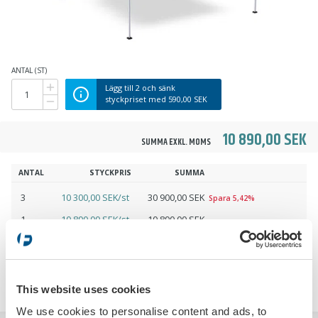
ANTAL (ST)
Lägg till
2
och sänk
styckpriset med
590,00 SEK
10 890,00 SEK
SUMMA EXKL. MOMS
ANTAL
STYCKPRIS
SUMMA
3
10 300,00 SEK/st
30 900,00 SEK
Spara 5,42%
1
10 890,00 SEK/st
10 890,00 SEK
LÄGG I VARUKORGEN
This website uses cookies
We use cookies to personalise content and ads, to