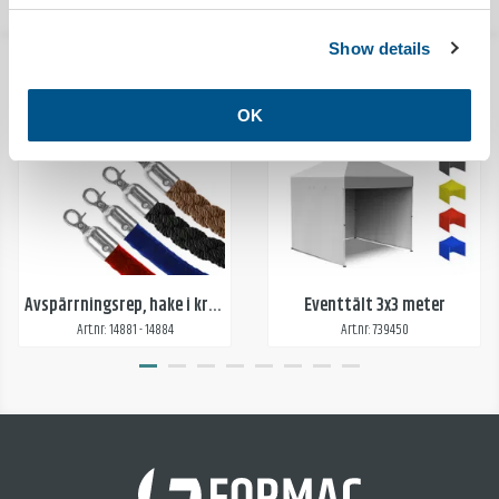
Show details
POPULÄRA PRODUKTER I DENNA KATEGORI
OK
Avspärrningsrep, hake i krom
Eventtält 3x3 meter
Art.nr: 14881 - 14884
Art.nr: 739450