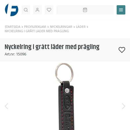
Sök
STARTSIDA
PROFILREKLAM
NYCKELRINGAR
LÄDER
NYCKELRING I GRÅTT LÄDER MED PRÄGLING
Nyckelring i grått läder med prägling
Art.nr:
15096