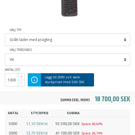
VÄLJ TYP
VÄLJ TRÅDFÄRG
ANTAL (ST)
Lägg till
2000
och sänk
styckpriset med
5,00 SEK
18 700,00 SEK
SUMMA EXKL. MOMS
ANTAL
STYCKPRIS
SUMMA
5000
11,10 SEK/st
55 500,00 SEK
Spara 40,64%
3000
13,70 SEK/st
41 100,00 SEK
Spara 26,74%