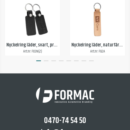
Nyckelring läder, svart, präglad 2-sidor
Nyckelring läder, naturfärg, präglad 1-sida, stor
Art.nr: F03N(2)
Art.nr: F02A
0470-74 54 50