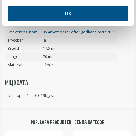
OK
PRODUKTDETALJER
Utleverans inom
35 arbetsdagar efter godkänt korrektur
Tryckbar
Ja
Bredd
17,5 mm
Längd
70 mm
Material
Läder
MILJÖDATA
Utsläpp co²
0.0219kg/st
POPULÄRA PRODUKTER I DENNA KATEGORI