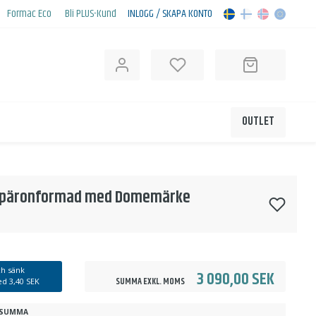
Formac Eco
Bli PLUS-Kund
INLOGG / SKAPA KONTO
OUTLET
r, päronformad med Domemärke
h sänk
3 090,00 SEK
SUMMA EXKL. MOMS
med
3,40 SEK
SUMMA