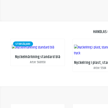
HANDLAS 
STORSÄLJARE
Nyckelmärkning standard blå
Art.nr: 560950
Art.nr: 5504