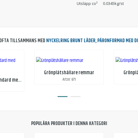
Utsläpp co²
0.0345kg/st
OFTA TILLSAMMANS MED
NYCKELRING BRUNT LÄDER, PÄRONFORMAD MED 
Grönplåtshållare remmar
Grönpl
Nyckelring i plast, standard med tryck
Art.nr: 671
POPULÄRA PRODUKTER I DENNA KATEGORI