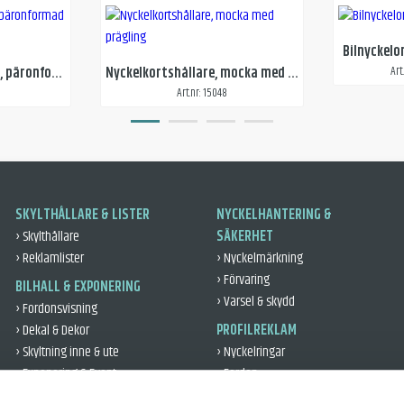
Bilnyckelo
Nyckelring svart läder, päronformad med Domemärke
Nyckelkortshållare, mocka med prägling
Art
Art.nr: 15048
SKYLTHÅLLARE & LISTER
NYCKELHANTERING &
› Skylthållare
SÄKERHET
› Reklamlister
› Nyckelmärkning
› Förvaring
BILHALL & EXPONERING
› Varsel & skydd
› Fordonsvisning
› Dekal & Dekor
PROFILREKLAM
› Skyltning inne & ute
› Nyckelringar
› Exponering & Event
› Fordon
› Leveransgåvor
VERKSTAD & DÄCK