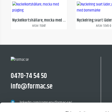
Nyckelkortshållare, mocka med prägling
Art.nr: 15047
Art.nr: 5545-D
0470-74 54 50
info@formac.se
linkedin.com/company/formac-se/