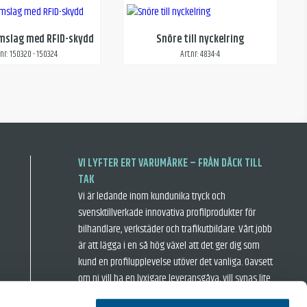
mslag med RFID-skydd
Snöre till nyckelring
.nr: 150320 - 150324
Art.nr: 4834-4
VI LYFTER ERT VARUMÄRKE – FRÅN DÄCK TILL
TAK
Vi är ledande inom kundunika tryck och
svensktillverkade innovativa profilprodukter för
bilhandlare, verkstäder och trafikutbildare. Vårt jobb
är att lägga i en så hög växel att det ger dig som
kund en profilupplevelse utöver det vanliga. Oavsett
om ni vill ha en lyxigare leveransgåva, vill synas lite
extra när ni är ute och rastar hästkrafterna eller