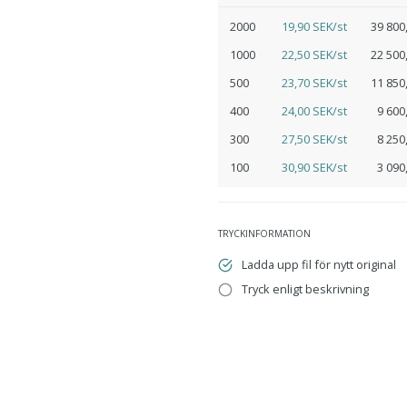
2000
19,90 SEK/st
39 800
1000
22,50 SEK/st
22 500
500
23,70 SEK/st
11 850
400
24,00 SEK/st
9 600
300
27,50 SEK/st
8 250
100
30,90 SEK/st
3 090
TRYCKINFORMATION
Ladda upp fil för nytt original
Tryck enligt beskrivning