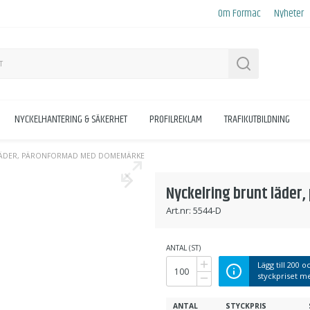
Om Formac
Nyheter
Sök
NYCKELHANTERING & SÄKERHET
PROFILREKLAM
TRAFIKUTBILDNING
LÄDER, PÄRONFORMAD MED DOMEMÄRKE
Nyckelring brunt läde
Art.nr:
5544-D
ANTAL (ST)
Lägg till
200
oc
styckpriset 
ANTAL
STYCKPRIS