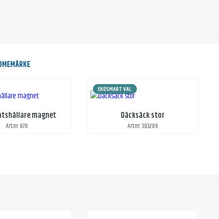
DOMEMÄRKE
EKOSMART VAL
åtshållare magnet
Däcksäck stor
Art.nr: 670
Art.nr: 303209