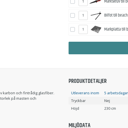
Markskruv till
Bilfot till beac
Markplatta till
PRODUKTDETALJER
av karbon och fintrådig glasfiber.
Utleverans inom
5 arbetsdagar
a storlek på masten och
Tryckbar
Nej
Höjd
230 cm
MILJÖDATA