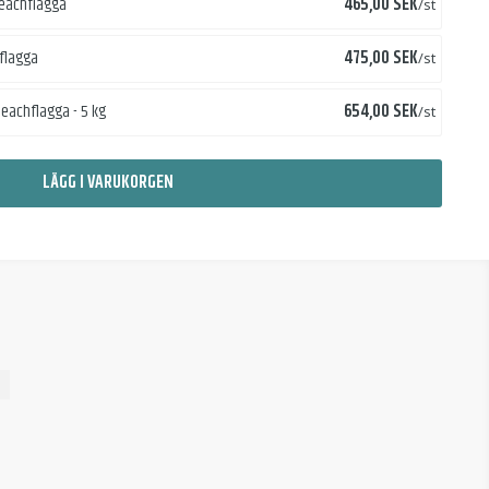
Pris
 beachflagga
465,00 SEK
/st
Pris
hflagga
475,00 SEK
/st
Pris
 beachflagga - 5 kg
654,00 SEK
/st
LÄGG I VARUKORGEN