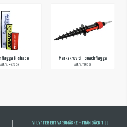
hflagga H-shape
Markskruv till beachflagga
Art.nr: H-shape
Art.nr: 739553
VI LYFTER ERT VARUMÄRKE – FRÅN DÄCK TILL