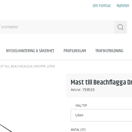
Om Formac
Nyheter
Sök
NYCKELHANTERING & SÄKERHET
PROFILREKLAM
TRAFIKUTBILDNING
ST TILL BEACHFLAGGA DROPPE LITEN
Mast till Beachflagga D
Art.nr:
739533
VÄLJ TYP
ANTAL (ST)