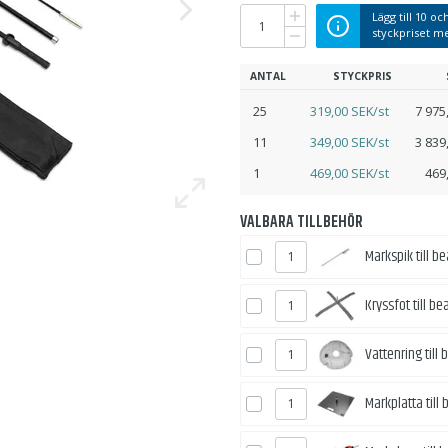
Lägg till
10
och
styckpriset 
ANTAL
STYCKPRIS
25
319,00 SEK/st
7 975
11
349,00 SEK/st
3 839
1
469,00 SEK/st
469
VALBARA TILLBEHÖR
Markspik till b
Kryssfot till b
Vattenring till
Markplatta till