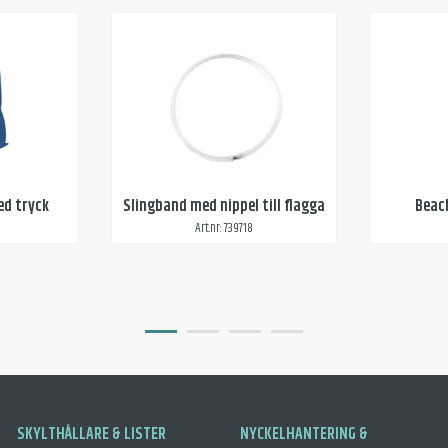
ed tryck
Slingband med nippel till flagga
Beac
Art.nr: 739718
SKYLTHÅLLARE & LISTER
NYCKELHANTERING &