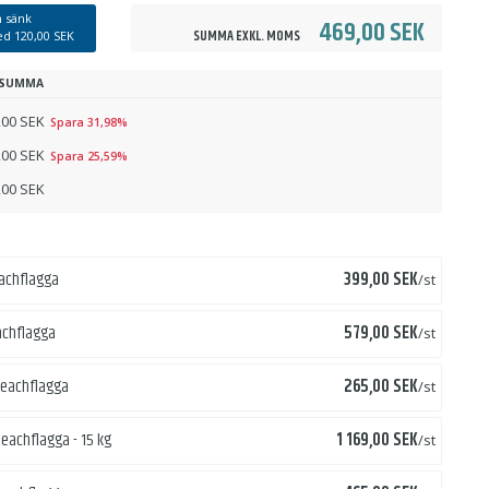
 sänk
469,00 SEK
SUMMA EXKL. MOMS
med
120,00 SEK
SUMMA
,00 SEK
Spara 31,98%
,00 SEK
Spara 25,59%
,00 SEK
Pris
eachflagga
399,00 SEK
/st
Pris
eachflagga
579,00 SEK
/st
Pris
 beachflagga
265,00 SEK
/st
Pris
 beachflagga - 15 kg
1 169,00 SEK
/st