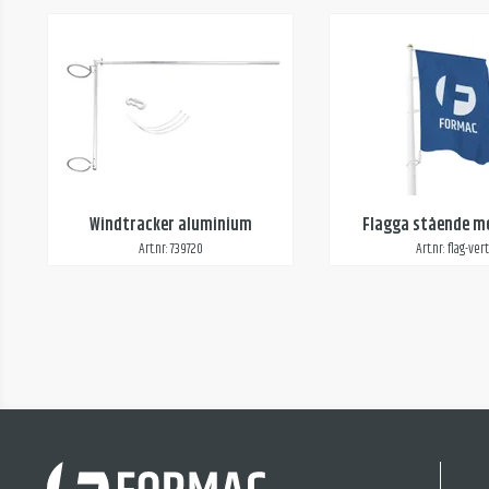
Windtracker aluminium
Flagga stående m
Art.nr: 739720
Art.nr: flag-vert