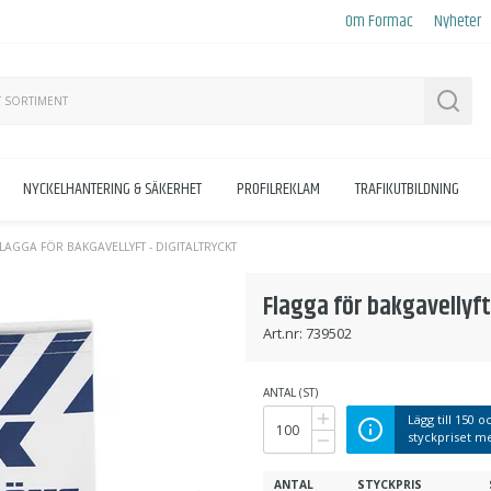
Om Formac
Nyheter
Sök
NYCKELHANTERING & SÄKERHET
PROFILREKLAM
TRAFIKUTBILDNING
LAGGA FÖR BAKGAVELLYFT - DIGITALTRYCKT
Flagga för bakgavellyft 
Art.nr:
739502
ANTAL (ST)
Lägg till
150
oc
styckpriset 
ANTAL
STYCKPRIS