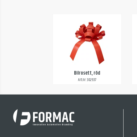
Bilrosett, röd
Art.nr: 302937