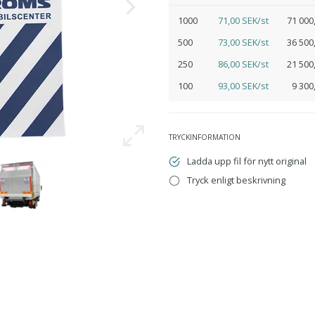
1000
71,00 SEK/st
71 000
500
73,00 SEK/st
36 500
250
86,00 SEK/st
21 500
100
93,00 SEK/st
9 300
TRYCKINFORMATION
Ladda upp fil för nytt original
Tryck enligt beskrivning