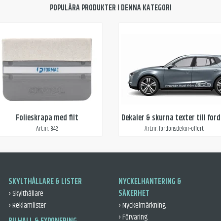
POPULÄRA PRODUKTER I DENNA KATEGORI
Folieskrapa med filt
De
Art.nr: 842
Art.nr: fordonsdekor-offert
SKYLTHÅLLARE & LISTER
NYCKELHANTERING &
› Skylthållare
SÄKERHET
› Reklamlister
› Nyckelmärkning
› Förvaring