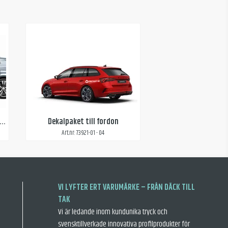
kaler & skurna texter till fordon
Dekalpaket till fordon
Art.nr: 73921-01 - 04
VI LYFTER ERT VARUMÄRKE – FRÅN DÄCK TILL
TAK
Vi är ledande inom kundunika tryck och
svensktillverkade innovativa profilprodukter för