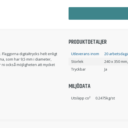
PRODUKTDETALJER
laggorna digitaltrycks helt enligt
Utleverans inom
20 arbetsdaga
rna, som har 9,5 mm i diameter,
Storlek
240 x 350 mm
r ni också möjligheten att mycket
Tryckbar
Ja
MILJÖDATA
Utsläpp co²
0.2475kg/st