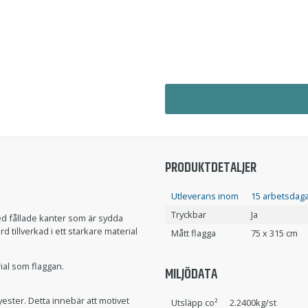
PRODUKTDETALJER
Utleverans inom
15 arbetsdaga
Tryckbar
Ja
med fållade kanter som är sydda
tillverkad i ett starkare material
Mått flagga
75 x 315 cm
ial som flaggan.
MILJÖDATA
ester. Detta innebär att motivet
Utsläpp co²
2.2400kg/st