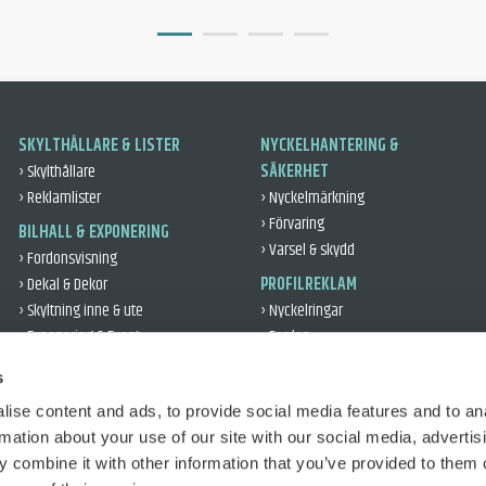
SKYLTHÅLLARE & LISTER
NYCKELHANTERING &
› Skylthållare
SÄKERHET
› Reklamlister
› Nyckelmärkning
› Förvaring
BILHALL & EXPONERING
› Varsel & skydd
› Fordonsvisning
› Dekal & Dekor
PROFILREKLAM
› Skyltning inne & ute
› Nyckelringar
› Exponering & Event
› Fordon
› Leveransgåvor
VERKSTAD & DÄCK
s
› Kontor & Profil
› Verkstad
› Reflex
ise content and ads, to provide social media features and to an
› Däckhantering
rmation about your use of our site with our social media, advertis
› Fordonsskydd
TRAFIKUTBILDNING
 combine it with other information that you’ve provided to them o
› Utbildning