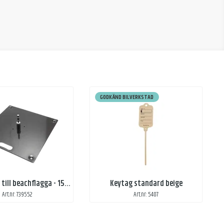
GODKÄND BILVERKSTAD
Markplatta till beachflagga - 15 kg
Keytag standard beige
Art.nr: 739552
Art.nr: 5407