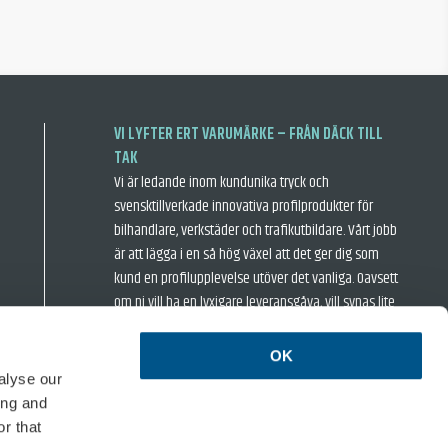
VI LYFTER ERT VARUMÄRKE – FRÅN DÄCK TILL
TAK
Vi är ledande inom kundunika tryck och
svensktillverkade innovativa profilprodukter för
bilhandlare, verkstäder och trafikutbildare. Vårt jobb
är att lägga i en så hög växel att det ger dig som
kund en profilupplevelse utöver det vanliga. Oavsett
om ni vill ha en lyxigare leveransgåva, vill synas lite
extra när ni är ute och rastar hästkrafterna eller
inspirera era kunder i bilhallen så har vi något för er.
OK
› Försäljningsvillkor
› Integritetspolicy
alyse our
ing and
ISO 14001
r that
Formac är en miljöcertifierad