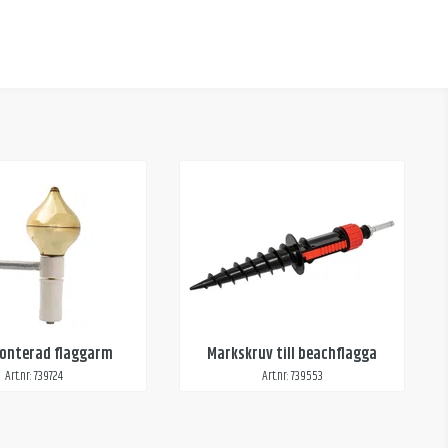
onterad flaggarm
Markskruv till beachflagga
Art.nr: 739724
Art.nr: 739553