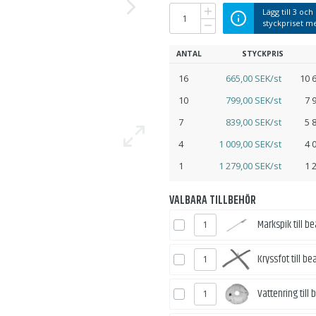
Lägg till
3
och 
styckpriset 
ANTAL
STYCKPRIS
16
665,00 SEK/st
10 
10
799,00 SEK/st
7 
7
839,00 SEK/st
5 
4
1 009,00 SEK/st
4 
1
1 279,00 SEK/st
1 
VALBARA TILLBEHÖR
Markspik till b
Kryssfot till b
Vattenring till