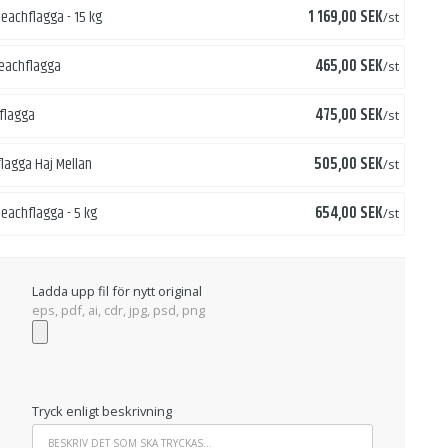
Pris
 beachflagga - 15 kg
1 169,00 SEK
/st
Pris
 beachflagga
465,00 SEK
/st
Pris
hflagga
475,00 SEK
/st
Pris
flagga Haj Mellan
505,00 SEK
/st
Pris
 beachflagga - 5 kg
654,00 SEK
/st
Ladda upp fil för nytt original
eps, pdf, ai, cdr, jpg, psd, png
Tryck enligt beskrivning