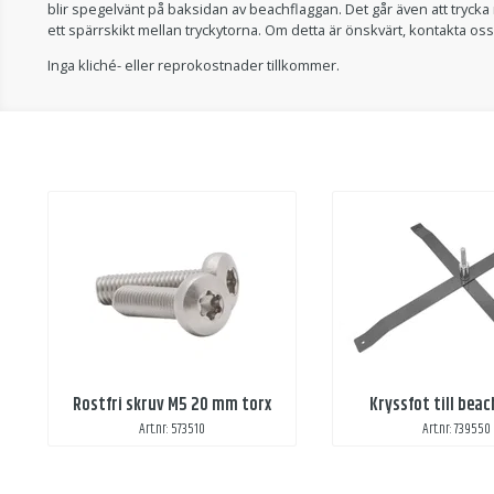
blir spegelvänt på baksidan av beachflaggan. Det går även att tryck
ett spärrskikt mellan tryckytorna. Om detta är önskvärt, kontakta os
Inga kliché- eller reprokostnader tillkommer.
Rostfri skruv M5 20 mm torx
Kryssfot till bea
Art.nr: 573510
Art.nr: 739550