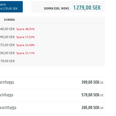
sänk
1 279,00 SEK
SUMMA EXKL. MOMS
med
270,00 SEK
SUMMA
640,00 SEK
Spara 48,01%
990,00 SEK
Spara 37,53%
873,00 SEK
Spara 34,40%
036,00 SEK
Spara 21,11%
279,00 SEK
Pris
eachflagga
399,00 SEK
/st
Pris
eachflagga
579,00 SEK
/st
Pris
 beachflagga
265,00 SEK
/st