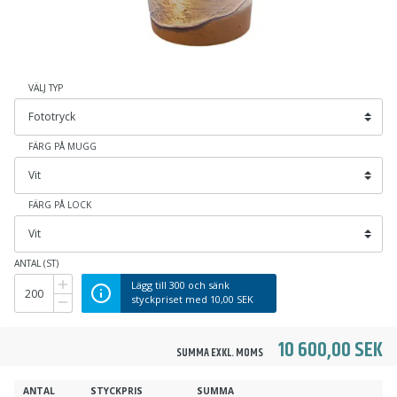
VÄLJ TYP
FÄRG PÅ MUGG
FÄRG PÅ LOCK
ANTAL (ST)
Lägg till
300
och sänk
styckpriset med
10,00 SEK
10 600,00 SEK
SUMMA EXKL. MOMS
ANTAL
STYCKPRIS
SUMMA