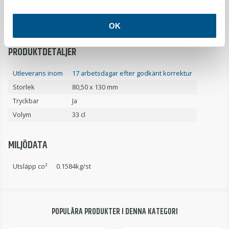
Denna praktiska take away-mugg rymmer 33 cl och levereras med
lock. Självklart är hela muggen livsmedelsgodkänd.
OK
PRODUKTDETALJER
Utleverans inom
17 arbetsdagar efter godkänt korrektur
Storlek
80,50 x 130 mm
Tryckbar
Ja
Volym
33 cl
MILJÖDATA
Utsläpp co²
0.1584kg/st
POPULÄRA PRODUKTER I DENNA KATEGORI