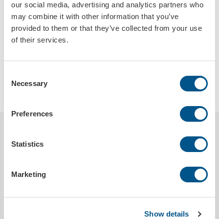
our social media, advertising and analytics partners who
may combine it with other information that you’ve
provided to them or that they’ve collected from your use
of their services.
Consent
Necessary
LÄGG I VARUKORGEN
Selection
Preferences
BESKRIVNING
Statistics
Den perfekta kaffemuggen för livet på språng. Den återanvändbara
och miljövänliga kaffemugg är designad för att erbjuda en överlägsen
hållbarhet jämförbart med en vanlig pappmugg, och med sin
Marketing
termofunktion håller muggen effektivt din dryck varm.
Kaffemuggen är dessutom en riktigt snygg reklambärare, vilket gör
den till ett utmärkt val för exempelvis give aways. För att skapa en
Show details
verkligt iögonfallande kaffemugg fototrycker vi hela muggens yta.