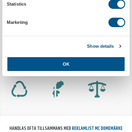
Utleverans inom
10 arbetsdagar efter godkänt korrektur
Statistics
Tryckbar
Ja
Vid nytt original
Startkostnad 395 SEK (tillkommer på faktura)
Marketing
Bredd
168 mm
Höjd
20 mm
Typ av reklamlist
MC & Moped
Show details
MILJÖDATA
OK
Utsläpp co²
0.0056kg/st
HANDLAS OFTA TILLSAMMANS MED
REKLAMLIST MC DOMEMÄRKE