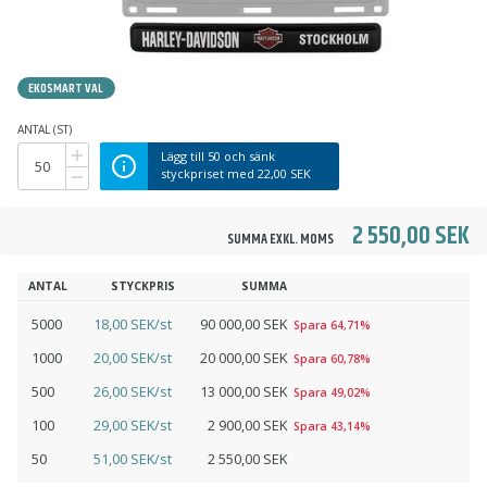
EKOSMART VAL
ANTAL (ST)
Lägg till
50
och sänk
styckpriset med
22,00 SEK
2 550,00 SEK
SUMMA EXKL. MOMS
ANTAL
STYCKPRIS
SUMMA
5000
18,00 SEK/st
90 000,00 SEK
Spara 64,71%
1000
20,00 SEK/st
20 000,00 SEK
Spara 60,78%
500
26,00 SEK/st
13 000,00 SEK
Spara 49,02%
100
29,00 SEK/st
2 900,00 SEK
Spara 43,14%
50
51,00 SEK/st
2 550,00 SEK