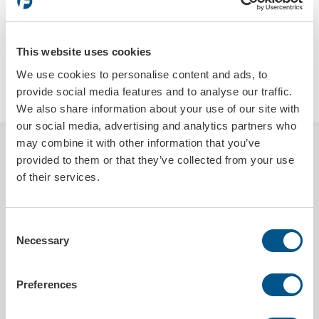
This website uses cookies
We use cookies to personalise content and ads, to
LÄGG I VARUKORGEN
provide social media features and to analyse our traffic.
We also share information about your use of our site with
our social media, advertising and analytics partners who
may combine it with other information that you’ve
BESKRIVNING
provided to them or that they’ve collected from your use
of their services.
En digitaltryckt reklamlist som ger ert unika tryck en 3D-känsla. Efter
att vi trycker er reklamlist täcks (domas) den med en vätska som efter
torkning ger en elastisk och delvis självläkande yta som både
förhöjer och förstärker er logo eller budskap. Reklamlisten är mycket
Consent
enkel att montera i nederkant på registreringsskylthållare. Passar till
Necessary
Selection
Formacs registreringsskylthållare för MC, art.nr. 6120.
Preferences
PRODUKTDETALJER