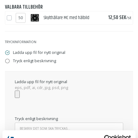
VALBARA TILLBEHÖR
Pris
Skylthållare MC med hålbild
12,50 SEK
/st
TRYCKINFORMATION
Ladda upp fil för nytt original
Tryck enligt beskrivning
Ladda upp fil för nytt original
eps, pdf, ai, cdr, jpg, psd, png
Tryck enligt beskrivning