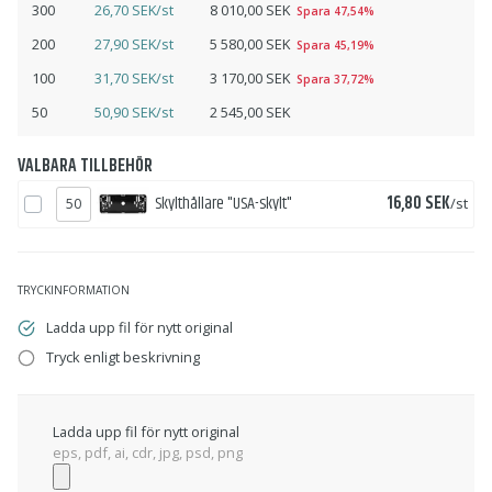
300
26,70 SEK/st
8 010,00 SEK
Spara 47,54%
200
27,90 SEK/st
5 580,00 SEK
Spara 45,19%
100
31,70 SEK/st
3 170,00 SEK
Spara 37,72%
50
50,90 SEK/st
2 545,00 SEK
VALBARA TILLBEHÖR
Pris
Skylthållare "USA-skylt"
16,80 SEK
/st
TRYCKINFORMATION
Ladda upp fil för nytt original
Tryck enligt beskrivning
Ladda upp fil för nytt original
eps, pdf, ai, cdr, jpg, psd, png