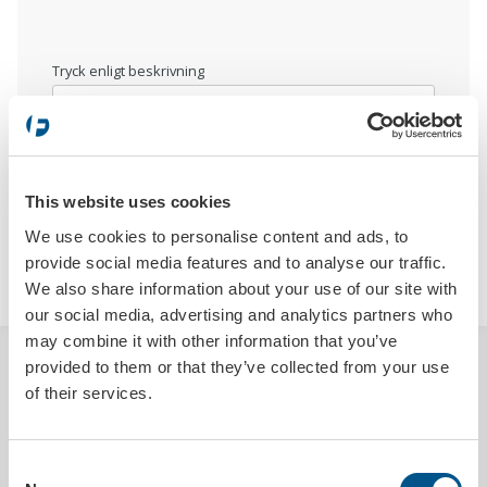
Tryck enligt beskrivning
This website uses cookies
We use cookies to personalise content and ads, to
provide social media features and to analyse our traffic.
LÄGG I VARUKORGEN
We also share information about your use of our site with
our social media, advertising and analytics partners who
may combine it with other information that you’ve
provided to them or that they’ve collected from your use
BESKRIVNING
of their services.
Reklamlist för registreringsskylthållare USA, där vi trycker ert budskap
med 3-färgstryck. Det högkvalitativa trycket ger ert budskap en lång
livslängd. Reklamlisten är mycket enkel att montera i nederkant på
Consent
registreringsskylthållare. Passar till skylthållare med vårt art.nr. 6600-A