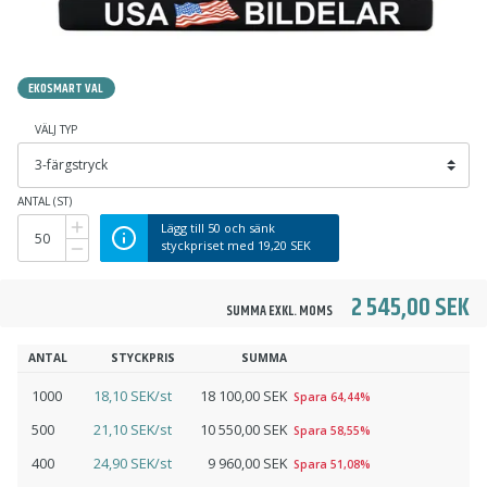
EKOSMART VAL
VÄLJ TYP
ANTAL (ST)
Lägg till
50
och sänk
styckpriset med
19,20 SEK
2 545,00 SEK
SUMMA EXKL. MOMS
ANTAL
STYCKPRIS
SUMMA
1000
18,10 SEK/st
18 100,00 SEK
Spara 64,44%
500
21,10 SEK/st
10 550,00 SEK
Spara 58,55%
400
24,90 SEK/st
9 960,00 SEK
Spara 51,08%