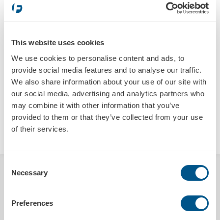
Tryck enligt beskrivning
This website uses cookies
We use cookies to personalise content and ads, to
provide social media features and to analyse our traffic.
We also share information about your use of our site with
our social media, advertising and analytics partners who
may combine it with other information that you’ve
provided to them or that they’ve collected from your use
LÄGG I VARUKORGEN
of their services.
Consent
Necessary
BESKRIVNING
Selection
Kombinerad snöborste och isskrapa för effektiv borttagning av snö
Preferences
och is. Borsten har en isskrapa som är löstagbar, vilket gör att man
kan rotera den när en yta blir nedsliten. Alternativt kan man även ta ut