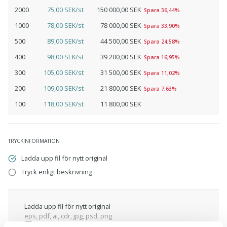
2000
75,00 SEK/st
150 000,00 SEK
Spara 36,44%
1000
78,00 SEK/st
78 000,00 SEK
Spara 33,90%
500
89,00 SEK/st
44 500,00 SEK
Spara 24,58%
400
98,00 SEK/st
39 200,00 SEK
Spara 16,95%
300
105,00 SEK/st
31 500,00 SEK
Spara 11,02%
200
109,00 SEK/st
21 800,00 SEK
Spara 7,63%
100
118,00 SEK/st
11 800,00 SEK
TRYCKINFORMATION
Ladda upp fil för nytt original
Tryck enligt beskrivning
Ladda upp fil för nytt original
eps, pdf, ai, cdr, jpg, psd, png