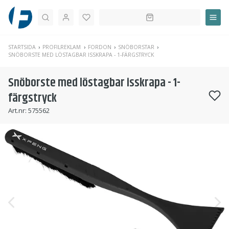
Sök
STARTSIDA
PROFILREKLAM
FORDON
SNÖBORSTAR
SNÖBORSTE MED LÖSTAGBAR ISSKRAPA - 1-FÄRGSTRYCK
Snöborste med löstagbar isskrapa - 1-
färgstryck
Art.nr:
575562