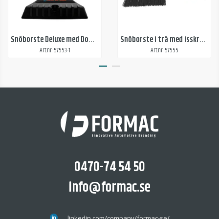
Snöborste Deluxe med Domemärke
Snöborste i trä med isskrapa
Art.nr: 57553-1
Art.nr: 57555
0470-74 54 50
info@formac.se
linkedin.com/company/formac-se/