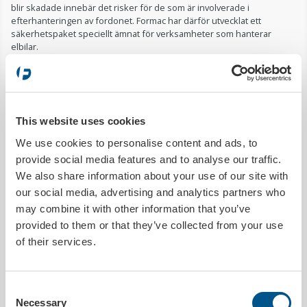
blir skadade innebär det risker för de som är involverade i
efterhanteringen av fordonet. Formac har därför utvecklat ett
säkerhetspaket speciellt ämnat för verksamheter som hanterar
elbilar.
Säkerhetspaketet innehåller flera produkter för uppmärkning och
avspärrning, men även skyddsutrustning för ansvarig personal.
I paketet finns:
This website uses cookies
6 st avspärrningsstolpar plast (gul / svart) (art nr: 14841)
1 st plastkedja 25 m (gul / svart) (art nr: 14842)
We use cookies to personalise content and ads, to
2 st Arbetsmappar gul (art nr: 405028)
provide social media features and to analyse our traffic.
2 st Varningsskylt golv (gul) (art nr: 650014)
We also share information about your use of our site with
2 st Varningsskylt biltak högvoltsarbete (art nr: 650019)
2 st Varningsskylt högvoltsarbete (art nr: 650023)
our social media, advertising and analytics partners who
may combine it with other information that you’ve
PRODUKTDETALJER
provided to them or that they’ve collected from your use
of their services.
Utleverans inom
1 arbetsdag
Tryckbar
Nej
Consent
Necessary
Selection