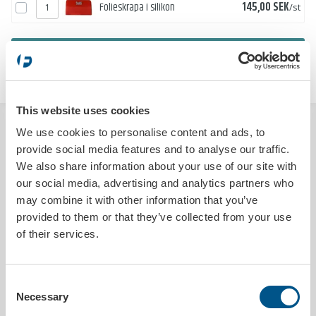
Pris
Folieskrapa i silikon
145,00 SEK
/st
LÄGG I VARUKORGEN
This website uses cookies
BESKRIVNING
We use cookies to personalise content and ads, to
provide social media features and to analyse our traffic.
Skydda fordonets insteg med Formacs speciellt utvecklade
We also share information about your use of our site with
transparenta skyddsfilm. Den är idealisk för att effektivt skydda
our social media, advertising and analytics partners who
tjänstebilar, demobilar och hyrbilar mot oönskade repor och skador.
may combine it with other information that you’ve
Skyddsfilmen monteras enkelt ovanpå instegen, vilket minskar risken
provided to them or that they’ve collected from your use
för skador och slitage när man går in och ur bilen, samt skyddar mot
smuts, skador och saltkorrosion.
of their services.
Denna slitstarka skyddsfilm är mjuk och smidig att arbeta med, samt
en kostnadseffektiv lösning som erbjuder överlägset skydd jämfört
med dyra omlackeringar.
Consent
Necessary
Selection
Filmen är transparent och dess diskreta design gör att den är