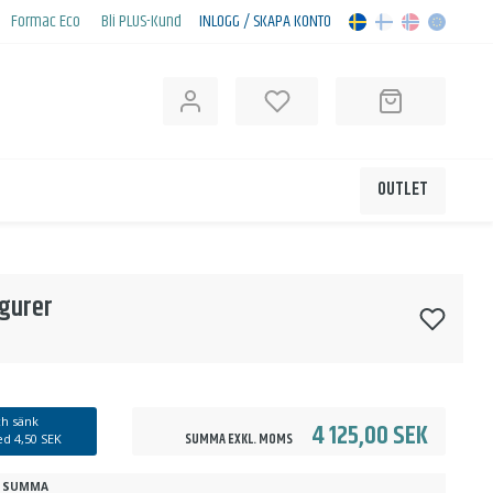
Formac Eco
Bli PLUS-Kund
INLOGG / SKAPA KONTO
OUTLET
igurer
h sänk
4 125,00 SEK
SUMMA EXKL. MOMS
med
4,50 SEK
SUMMA