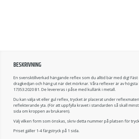
BESKRIVNING
En svensktillverkad hängande reflex som du alltid bär med dig! Fäst r
dragkedjan och häng ut när det mörknar. Våra reflexer är av högsta 
17353:2020 B1. De levereras i påse med kullänk i metall.
Du kan välja vit eller gul reflex, trycket är placerat under reflexmater
reflekterande yta. (För att uppfylla kravet i standarden så skall mins
sida om kroppen av brukaren).
Välj vilken form som önskas, skriv detta nummer på platsen för tryc
Priset gäller 1-4 färgstryck på 1 sida.