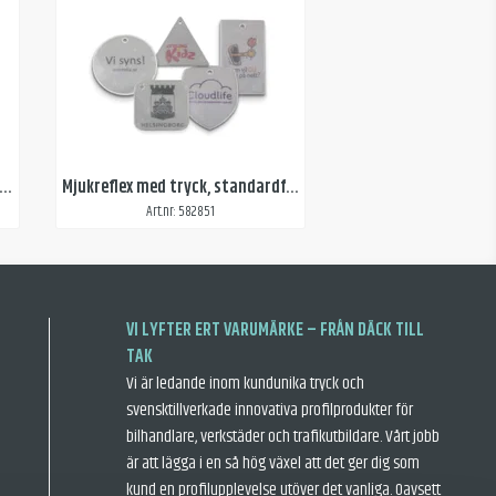
flexbricka rund med 1-färgstryck
Mjukreflex med tryck, standardform
Art.nr: 582851
VI LYFTER ERT VARUMÄRKE – FRÅN DÄCK TILL
TAK
Vi är ledande inom kundunika tryck och
svensktillverkade innovativa profilprodukter för
bilhandlare, verkstäder och trafikutbildare. Vårt jobb
är att lägga i en så hög växel att det ger dig som
kund en profilupplevelse utöver det vanliga. Oavsett