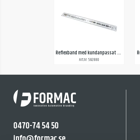
Reflexband med kundanpassat digitaltryck
R
Art.nr: 582880
0470-74 54 50
info@formac.se