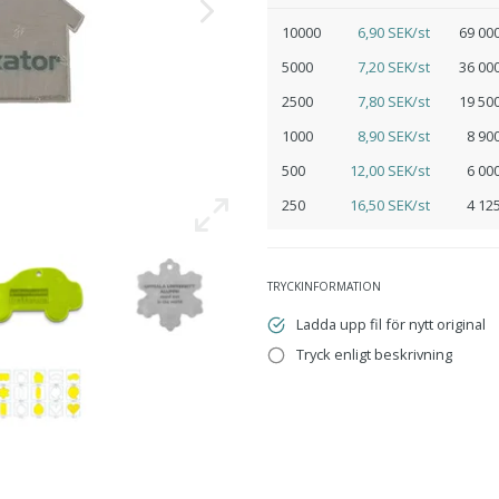
10000
6,90 SEK/st
69 00
5000
7,20 SEK/st
36 00
2500
7,80 SEK/st
19 50
1000
8,90 SEK/st
8 90
500
12,00 SEK/st
6 00
250
16,50 SEK/st
4 12
TRYCKINFORMATION
Ladda upp fil för nytt original
Tryck enligt beskrivning