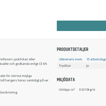
PRODUKTDETALJER
eflexen i jackfickan eller
Utleverans inom
15 arbetsdaga
kvalité och godkända enligt CE EN
Tryckbar
Ja
ialet för största möjliga
MILJÖDATA
t två hangers bäras samtidigt på var
Utsläpp co²
0.0210kg/st
kbeskrivning.