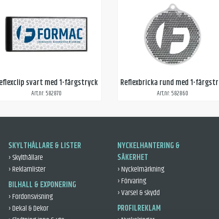
eflexclip svart med 1-färgstryck
Re
Art.nr: 582870
Art.nr: 582860
SKYLTHÅLLARE & LISTER
NYCKELHANTERING &
› Skylthållare
SÄKERHET
› Reklamlister
› Nyckelmärkning
› Förvaring
BILHALL & EXPONERING
› Varsel & skydd
› Fordonsvisning
› Dekal & Dekor
PROFILREKLAM