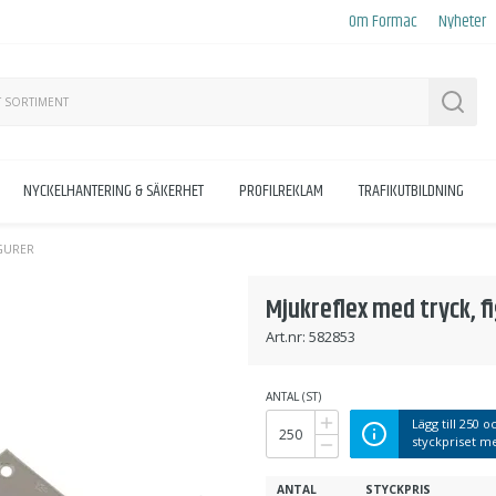
Om Formac
Nyheter
Sök
NYCKELHANTERING & SÄKERHET
PROFILREKLAM
TRAFIKUTBILDNING
IGURER
Mjukreflex med tryck, f
Art.nr:
582853
ANTAL (ST)
Lägg till
250
oc
styckpriset 
ANTAL
STYCKPRIS