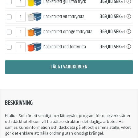
Pris
Däcketikett gul utan tryck
369,00 SEK
/rl
Pris
Däcketikett vit förtryckta
369,00 SEK
/rl
Pris
Däcketikett orange förtryckta
369,00 SEK
/rl
Pris
Däcketikett röd förtryckta
369,00 SEK
/rl
LÄGG I VARUKORGEN
BESKRIVNING
Hjulius Solo är ett smidigt och lättanvänt program för däckverkstäder
och däckhotell som vill ha bättre struktur i det dagliga arbetet. Här
samlas kundinformation och däckdata på ett och samma ställe, vilket
gör det enklare att hålla ordning utan onödigt krångel.