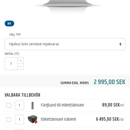
NY
VÄLJ TYP
ANTAL (ST)
2 995,00 SEK
SUMMA EXKL. MOMS
VALBARA TILLBEHÖR
Pris
Färgband till etikettskrivare
89,00 SEK
/rl
Pris
Etikettskrivare nätverk
6 495,00 SEK
/st