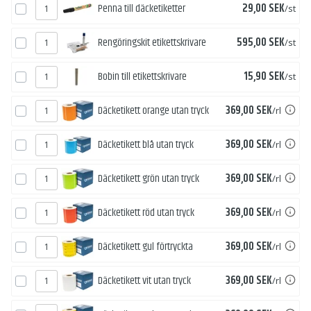
Pris
Penna till däcketiketter
29,00 SEK
/st
Pris
Rengöringskit etikettskrivare
595,00 SEK
/st
Pris
Bobin till etikettskrivare
15,90 SEK
/st
Pris
Däcketikett orange utan tryck
369,00 SEK
/rl
Pris
Däcketikett blå utan tryck
369,00 SEK
/rl
Pris
Däcketikett grön utan tryck
369,00 SEK
/rl
Pris
Däcketikett röd utan tryck
369,00 SEK
/rl
Pris
Däcketikett gul förtryckta
369,00 SEK
/rl
Pris
Däcketikett vit utan tryck
369,00 SEK
/rl