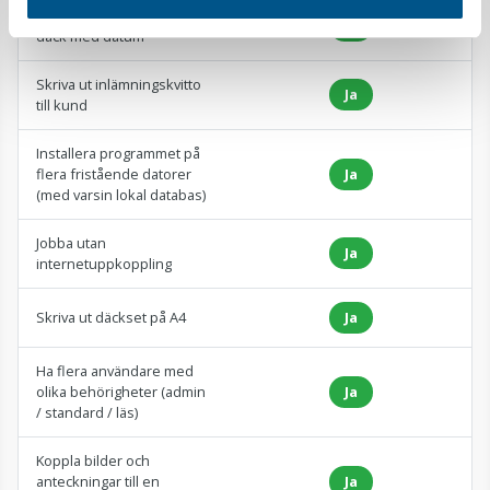
In- och utcheckning av
Ja
däck med datum
Skriva ut inlämningskvitto
Ja
till kund
Installera programmet på
flera fristående datorer
Ja
(med varsin lokal databas)
Jobba utan
Ja
internetuppkoppling
Skriva ut däckset på A4
Ja
Ha flera användare med
olika behörigheter (admin
Ja
/ standard / läs)
Koppla bilder och
anteckningar till en
Ja