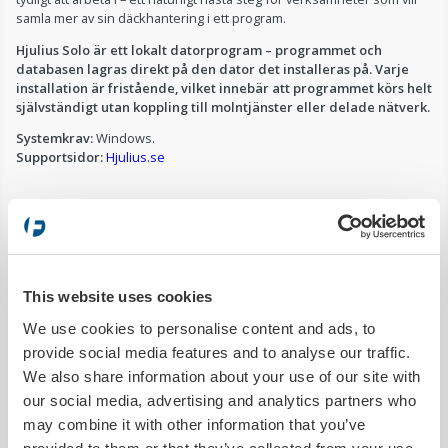
samla mer av sin däckhantering i ett program.
Hjulius Solo är ett lokalt datorprogram – programmet och
databasen lagras direkt på den dator det installeras på. Varje
installation är fristående, vilket innebär att programmet körs helt
självständigt utan koppling till molntjänster eller delade nätverk.
Systemkrav:
Windows.
Supportsidor:
Hjulius.se
Passar Hjulius Solo min
verksamhet?
This website uses cookies
Det här behöver vi i
Klarar Hjulius Solo det?
verksamheten
We use cookies to personalise content and ads, to
provide social media features and to analyse our traffic.
Ha programmet på flera
We also share information about your use of our site with
datorer samtidigt och
Nej
our social media, advertising and analytics partners who
jobba mot samma databas
may combine it with other information that you’ve