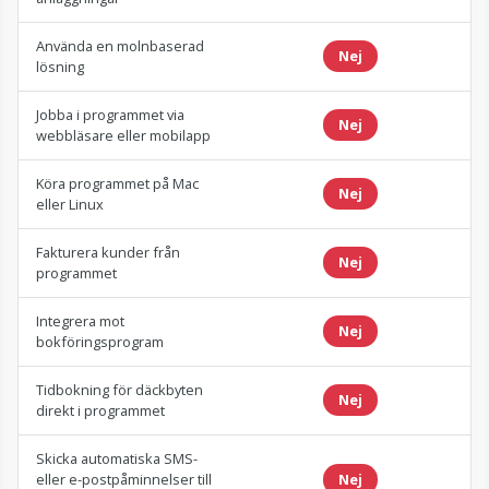
Använda en molnbaserad
Nej
lösning
Jobba i programmet via
Nej
webbläsare eller mobilapp
Köra programmet på Mac
Nej
eller Linux
Fakturera kunder från
Nej
programmet
Integrera mot
Nej
bokföringsprogram
Tidbokning för däckbyten
Nej
direkt i programmet
Skicka automatiska SMS-
eller e-postpåminnelser till
Nej