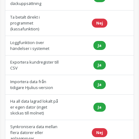
däckuppsättning
Ta betalt direkt i
programmet
Nej
(kassafunktion)
Loggfunktion över
Ja
händelser i systemet
Exportera kundregister till
Ja
CSV
Importera data från
Ja
tidigare Hjulius-version
Ha all data lagrad lokalt på
er egen dator (inget
Ja
skickas till molnet)
Synkronisera data mellan
flera datorer eller
Nej
anläggningar