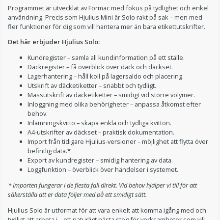
Programmet är utvecklat av Formac med fokus på tydlighet och enkel
användning. Precis som Hjulius Mini är Solo rakt på sak – men med
fler funktioner för dig som vill hantera mer än bara etikettutskrifter.
Det här erbjuder Hjulius Solo:
Kundregister – samla all kundinformation på ett ställe.
Däckregister – få överblick över däck och däckset.
Lagerhantering – håll koll på lagersaldo och placering.
Utskrift av däcketiketter – snabbt och tydligt.
Massutskrift av däcketiketter – smidigt vid större volymer.
Inloggning med olika behörigheter – anpassa åtkomst efter
behov.
Inlämningskvitto – skapa enkla och tydliga kvitton.
A4-utskrifter av däckset – praktisk dokumentation.
Import från tidigare Hjulius-versioner – möjlighet att flytta över
befintlig data.*
Export av kundregister – smidig hantering av data.
Loggfunktion – överblick över händelser i systemet.
* Importen fungerar i de flesta fall direkt. Vid behov hjälper vi till för att
säkerställa att er data följer med på ett smidigt sätt.
Hjulius Solo är utformat för att vara enkelt att komma igång med och
tydligt att arbeta i – ett naturligt nästa steg för verksamheter som vill