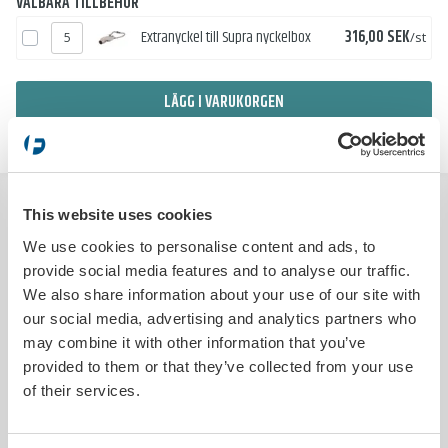
VALBARA TILLBEHÖR
Pris
Extranyckel till Supra nyckelbox
316,00 SEK
/st
LÄGG I VARUKORGEN
BESKRIVNING
This website uses cookies
We use cookies to personalise content and ads, to
Den världsledande nyckelboxen från SUPRA ger ökat skydd mot stöld
provide social media features and to analyse our traffic.
och förstörelse av bilens inredning. Boxen är tillverkad i gjuten
We also share information about your use of our site with
aluminium och är enkel att montera på bilens sidoruta. Med
nyckelboxen finns alltid rätt nyckel på rätt plats. Även de största
our social media, advertising and analytics partners who
nycklarna ryms i boxen. Nyckelboxen låses med nyckel. En och
may combine it with other information that you’ve
samma nyckel kan användas till önskat antal boxar.
provided to them or that they’ve collected from your use
En nyckel medföljer kostnadsfritt var 10:e box.
of their services.
Extra nycklar kan beställas.