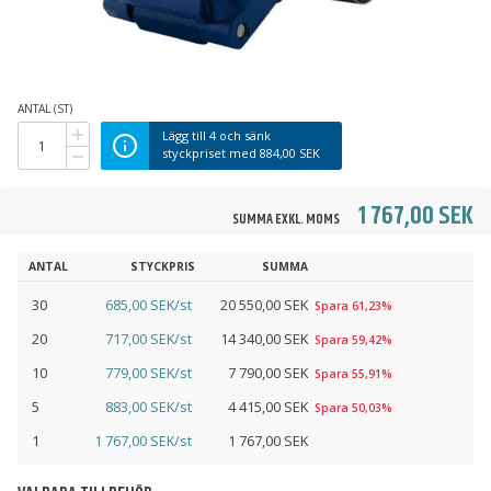
ANTAL (ST)
Lägg till
4
och sänk
styckpriset med
884,00 SEK
1 767,00 SEK
SUMMA EXKL. MOMS
ANTAL
STYCKPRIS
SUMMA
30
685,00 SEK/st
20 550,00 SEK
Spara 61,23%
20
717,00 SEK/st
14 340,00 SEK
Spara 59,42%
10
779,00 SEK/st
7 790,00 SEK
Spara 55,91%
5
883,00 SEK/st
4 415,00 SEK
Spara 50,03%
1
1 767,00 SEK/st
1 767,00 SEK