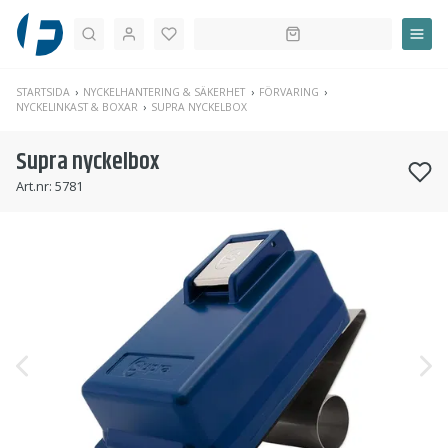
Sök
STARTSIDA
NYCKELHANTERING & SÄKERHET
FÖRVARING
NYCKELINKAST & BOXAR
SUPRA NYCKELBOX
Supra nyckelbox
Art.nr:
5781