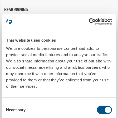
BESKRIVNING
Självborrande galvaniserad montageskruv med platt 11mm brett
huvud. Speciellt framtagen för montering av registreringskylthållare i
fordonets stötfångare.
Skruven används för montering i stötfångare i plast, fram eller bak.
This website uses cookies
We use cookies to personalise content and ads, to
PRODUKTDETALJER
provide social media features and to analyse our traffic.
We also share information about your use of our site with
Utleverans inom
1 arbetsdag
our social media, advertising and analytics partners who
Tryckbar
Nej
may combine it with other information that you’ve
Antal i förpackning
100 st
provided to them or that they’ve collected from your use
Längd
20 mm
of their services.
Typ av produkt
Tillbehör
Consent
MILJÖDATA
Necessary
Selection