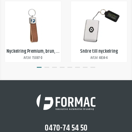
Nyckelring Premium, brun, graverad, prägling
Snöre till nyckelring
Art.nr: 15087-D
Art.nr: 4834-4
0470-74 54 50