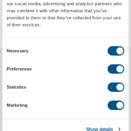
our social media, advertising and analytics partners who
may combine it with other information that you’ve
provided to them or that they’ve collected from your use
of their services.
LÄGG I VARUKORGEN
Consent
Necessary
Selection
BESKRIVNING
Preferences
En smal exklusiv kvalitetsnyckelring tillverkad i metall och svart läder.
Ert unika budskap eller logo präglas direkt i lädret på två sidor. Även
metalldelen graveras enligt ert önskemål (i en färg). Ringens diameter
Statistics
är 24 mm.
Välj mellan trådfärger i svart, vit, röd, grön, blå eller beige.
Marketing
Obs. Klichékostnad tillkommer vid nytt original.
849,00 SEK exkl.moms (ordinarie prislista).
Show details