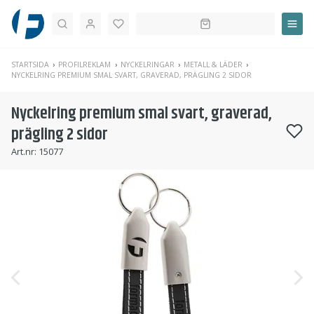
Sök
STARTSIDA
PROFILREKLAM
NYCKELRINGAR
METALL & LÄDER
NYCKELRING PREMIUM SMAL SVART, GRAVERAD, PRÄGLING 2 SIDOR
Nyckelring premium smal svart, graverad,
prägling 2 sidor
Art.nr:
15077