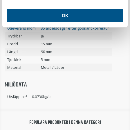
PRODUKTDETALJER
OK
Utleverans inom
35 arbetsdagar efter godkänt korrektur
Tryckbar
Ja
Bredd
15 mm
Längd
90 mm
Tjocklek
5 mm
Material
Metall / Läder
MILJÖDATA
Utsläpp co²
0.0730kg/st
POPULÄRA PRODUKTER I DENNA KATEGORI