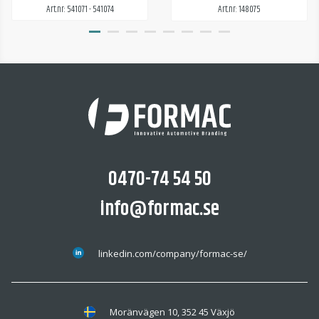
Art.nr: 541071 - 541074
Art.nr: 148075
0470-74 54 50
info@formac.se
linkedin.com/company/formac-se/
Moränvägen 10, 352 45 Växjö