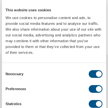
This website uses cookies
We use cookies to personalise content and ads, to
provide social media features and to analyse our traffic.
We also share information about your use of our site with
our social media, advertising and analytics partners who
LÄGG I VARUKORGEN
may combine it with other information that you’ve
provided to them or that they’ve collected from your use
of their services.
BESKRIVNING
Consent
Necessary
Selection
Gedigen och stabil penna i plast med ett mycket flexibelt metallclips
(svartlackat eller i krom) och med ett skönt svart gummigrepp. Det
unikt formade clipset underlättar när pennan gjort sitt jobb och åter
Preferences
ska ner i fickan.
Pennan finns i nio olika färger och trycks med er unika logga.
Statistics
Bläck:
blått