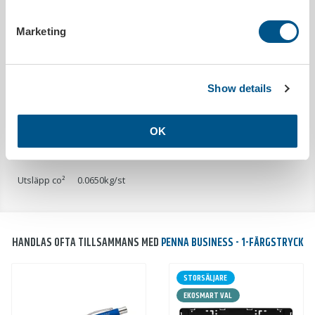
Kula:
1 mm
Marketing
PRODUKTDETALJER
Utleverans inom
15 arbetsdagar efter godkänt korrektur
Show details
Tryckbar
Ja
Längd
145 mm
OK
MILJÖDATA
Utsläpp co²
0.0650kg/st
HANDLAS OFTA TILLSAMMANS MED
PENNA BUSINESS - 1-FÄRGSTRYCK
STORSÄLJARE
EKOSMART VAL