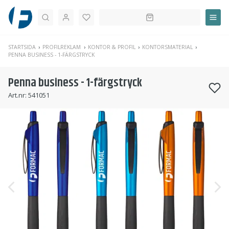
Sök
STARTSIDA
PROFILREKLAM
KONTOR & PROFIL
KONTORSMATERIAL
PENNA BUSINESS - 1-FÄRGSTRYCK
Penna business - 1-färgstryck
Art.nr:
541051