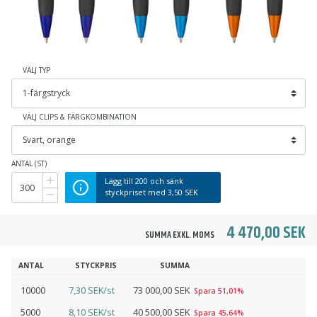
VÄLJ TYP
VÄLJ CLIPS & FÄRGKOMBINATION
ANTAL (ST)
Lägg till
200
och sänk
styckpriset med
3,50 SEK
4 470,00 SEK
SUMMA EXKL. MOMS
ANTAL
STYCKPRIS
SUMMA
10000
7,30 SEK/st
73 000,00 SEK
Spara 51,01%
5000
8,10 SEK/st
40 500,00 SEK
Spara 45,64%