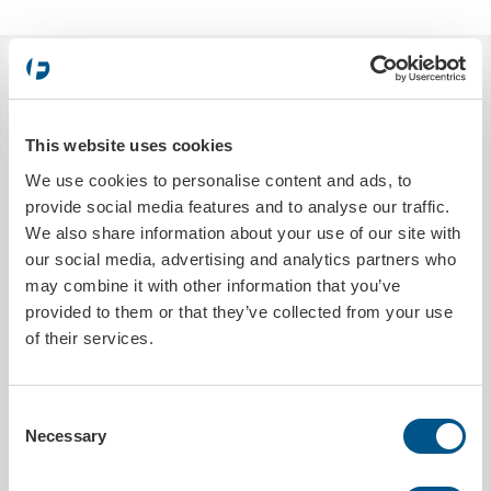
BESKRIVNING
De populära 33cl PET-flaskorna är perfekta till mässor, event,
This website uses cookies
kontoret eller försäljning i er butik. Etiketten på vattenflaskorna
digitaltrycks helt enligt era önskemål, dessutom kan ni välja färg på
We use cookies to personalise content and ads, to
skruvkorken. Vattnet går att få kolsyrat eller icke kolsyrat.
provide social media features and to analyse our traffic.
Vi hjälper er självklart ta fram en design som passar er verksamhet.
We also share information about your use of our site with
our social media, advertising and analytics partners who
Finns i smakerna:
may combine it with other information that you’ve
01 – Stilla vatten (standardfärg på kork: vit)
provided to them or that they’ve collected from your use
02 – Kolsyra naturell (standardfärg på kork: blå, svart eller vit)
of their services.
03 – Kolsyra citron (standardfärg på kork: gul)
04 – Kolsyra Smultron (standardfärg på kork: röd)
Korken har sina standardfärger för respektive smak. Det går självklart
Consent
att lösa andra korkfärger om så önskas, med lite längre
Necessary
framförhållning.
Selection
Skriv en kommentar i beställningen vilken smak och färg på kork ni