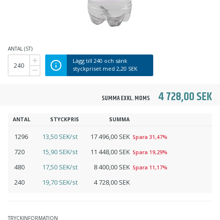
ANTAL (ST)
Lägg till
240
och sänk
styckpriset med
2,20 SEK
4 728,00 SEK
SUMMA EXKL. MOMS
ANTAL
STYCKPRIS
SUMMA
1296
13,50 SEK/st
17 496,00 SEK
Spara 31,47%
720
15,90 SEK/st
11 448,00 SEK
Spara 19,29%
480
17,50 SEK/st
8 400,00 SEK
Spara 11,17%
240
19,70 SEK/st
4 728,00 SEK
TRYCKINFORMATION