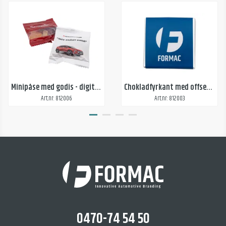
Minipåse med godis - digitaltryck
Chokladfyrkant med offsettryck
Art.nr: 812006
Art.nr: 812003
0470-74 54 50