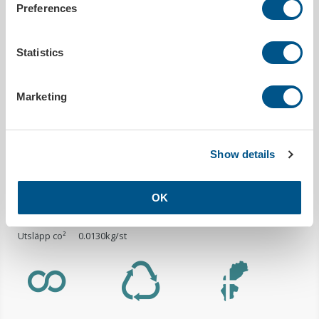
önskar.
Preferences
Ingår i Returpacks återvinningssystem och går att panta.
Pant ingår i priset.
Statistics
PRODUKTDETALJER
Marketing
Utleverans inom
20 arbetsdagar efter godkänt korrektur
Tryckbar
Ja
Bredd
59 mm
Show details
Höjd
172 mm
OK
MILJÖDATA
Utsläpp co²
0.0130kg/st